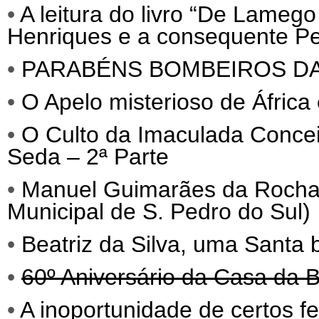
•
A leitura do livro “De Lameg
Henriques e a consequente Per
•
PARABÉNS BOMBEIROS D
•
O Apelo misterioso de África
•
O Culto da Imaculada Conce
Seda – 2ª Parte
•
Manuel Guimarães da Roch
Municipal de S. Pedro do Sul)
•
Beatriz da Silva, uma Santa
•
60º Aniversário da Casa da B
•
A inoportunidade de certos f