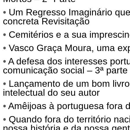
•
Um Regresso Imaginário que
concreta Revisitação
•
Cemitérios e a sua imprescind
•
Vasco Graça Moura, uma exp
•
A defesa dos interesses port
comunicação social – 3ª parte
•
Lançamento de um bom livro, q
intelectual do seu autor
•
Amêijoas à portuguesa fora d
•
Quando fora do território nac
nossa história e da nossa gen