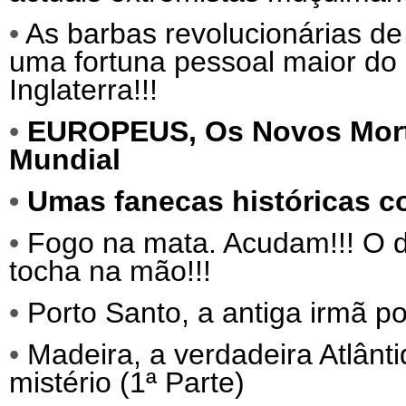
•
As barbas revolucionárias de
uma fortuna pessoal maior do 
Inglaterra!!!
•
EUROPEUS,
Os Novos Mor
Mundial
•
Umas fanecas históricas c
•
Fogo na mata. Acudam!!! O d
tocha na mão!!!
•
Porto Santo, a antiga irmã p
•
Madeira, a verdadeira Atlânti
mistério (1ª Parte)