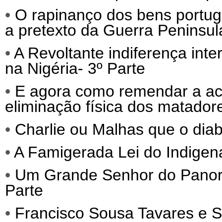
•
O rapinanço dos bens portug
a pretexto da Guerra Peninsul
•
A Revoltante indiferença int
na Nigéria- 3º Parte
•
E agora como remendar a act
eliminação física dos matadore
•
Charlie ou Malhas que o diab
•
A Famigerada Lei do Indigena
•
Um Grande Senhor do Panora
Parte
•
Francisco Sousa Tavares e S