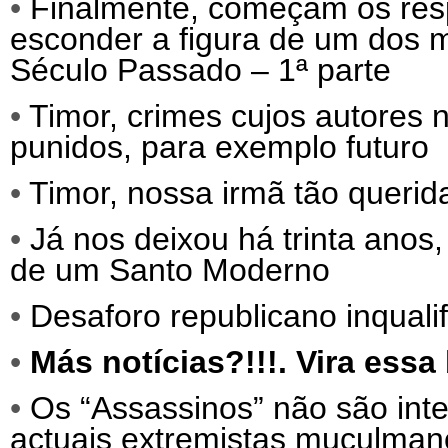
•
Finalmente, começam os res
esconder a figura de um dos
Século Passado – 1ª parte
•
Timor, crimes cujos autores
punidos, para exemplo futuro
•
Timor, nossa irmã tão querida
•
Já nos deixou há trinta ano
de um Santo Moderno
•
Desaforo republicano inqualif
•
Más notícias?!!!. Vira ess
•
Os “Assassinos” não são int
actuais extremistas muçulma