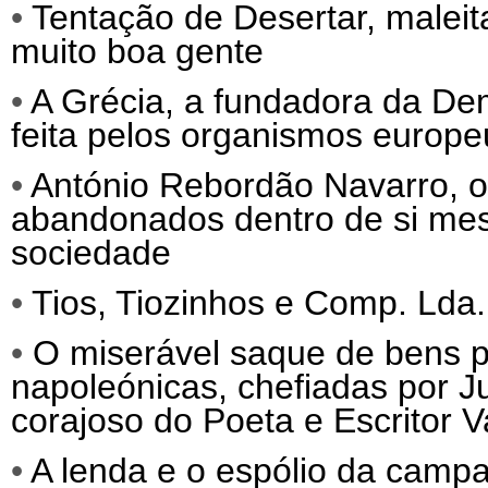
•
Tentação de Desertar, malei
muito boa gente
•
A Grécia, a fundadora da Dem
feita pelos organismos europeu
•
António Rebordão Navarro, o 
abandonados dentro de si mes
sociedade
•
Tios, Tiozinhos e Comp. Lda.
•
O miserável saque de bens po
napoleónicas, chefiadas por 
corajoso do Poeta e Escritor 
•
A lenda e o espólio da camp