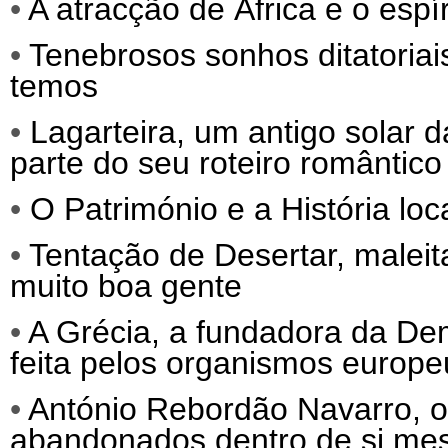
•
A atracção de África e o espí
•
Tenebrosos sonhos ditatoriai
temos
•
Lagarteira, um antigo solar 
parte do seu roteiro romântico
•
O Património e a História loc
•
Tentação de Desertar, malei
muito boa gente
•
A Grécia, a fundadora da Dem
feita pelos organismos europeu
•
António Rebordão Navarro, o 
abandonados dentro de si mes