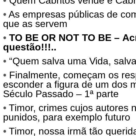
•
Quem Cabritos vende e Cab
•
As empresas públicas de comu
que as servem
•
TO BE OR NOT TO BE –
Ac
questão!!!..
•
“Quem salva uma Vida, salva 
•
Finalmente, começam os res
esconder a figura de um dos
Século Passado – 1ª parte
•
Timor, crimes cujos autores
punidos, para exemplo futuro
•
Timor, nossa irmã tão querida