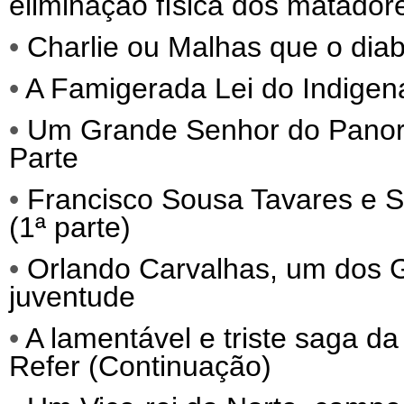
eliminação física dos matadore
•
Charlie ou Malhas que o diab
•
A Famigerada Lei do Indigena
•
Um Grande Senhor do Panora
Parte
•
Francisco Sousa Tavares e S
(1ª parte)
•
Orlando Carvalhas, um dos
juventude
•
A lamentável e triste saga da
Refer (Continuação)