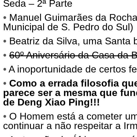
Seda – 2ª Parte
•
Manuel Guimarães da Roch
Municipal de S. Pedro do Sul)
•
Beatriz da Silva, uma Santa
•
60º Aniversário da Casa da B
•
A inoportunidade de certos f
•
Como a errada filosofia qu
parece ser a mesma que fund
de Deng Xiao Ping!!!
•
O Homem está a cometer um s
continuar a não respeitar a Ir