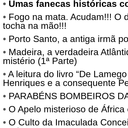
•
Umas fanecas históricas c
•
Fogo na mata. Acudam!!! O d
tocha na mão!!!
•
Porto Santo, a antiga irmã p
•
Madeira, a verdadeira Atlânti
mistério (1ª Parte)
•
A leitura do livro “De Lameg
Henriques e a consequente Per
•
PARABÉNS BOMBEIROS D
•
O Apelo misterioso de África
•
O Culto da Imaculada Conce