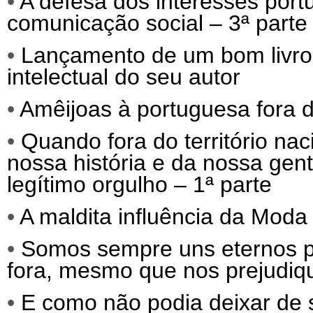
•
A defesa dos interesses port
comunicação social – 3ª parte
•
Lançamento de um bom livro, q
intelectual do seu autor
•
Amêijoas à portuguesa fora d
•
Quando fora do território nac
nossa história e da nossa gen
legítimo orgulho – 1ª parte
•
A maldita influência da Moda 
•
Somos sempre uns eternos p
fora, mesmo que nos prejudiq
•
E como não podia deixar de 