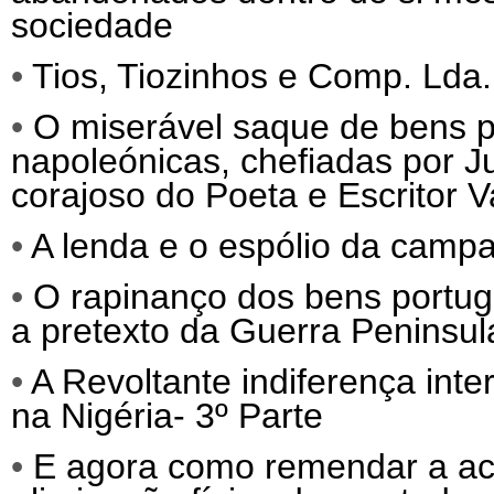
sociedade
•
Tios, Tiozinhos e Comp. Lda.
•
O miserável saque de bens po
napoleónicas, chefiadas por 
corajoso do Poeta e Escritor 
•
A lenda e o espólio da camp
•
O rapinanço dos bens portug
a pretexto da Guerra Peninsul
•
A Revoltante indiferença int
na Nigéria- 3º Parte
•
E agora como remendar a act