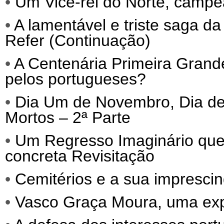
•
Um Vice-rei do Norte, campe
•
A lamentável e triste saga da
Refer (Continuação)
•
A Centenária Primeira Grand
pelos portugueses?
•
Dia Um de Novembro, Dia de 
Mortos – 2ª Parte
•
Um Regresso Imaginário que
concreta Revisitação
•
Cemitérios e a sua imprescind
•
Vasco Graça Moura, uma exp