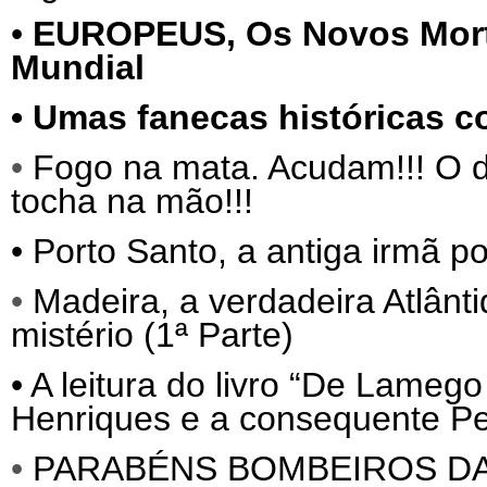
•
EUROPEUS,
Os Novos Mor
Mundial
•
Umas fanecas históricas c
•
Fogo na mata. Acudam!!! O d
tocha na mão!!!
•
Porto Santo, a antiga irmã p
•
Madeira, a verdadeira Atlânti
mistério (1ª Parte)
•
A leitura do livro “De Lameg
Henriques e a consequente Per
•
PARABÉNS BOMBEIROS D