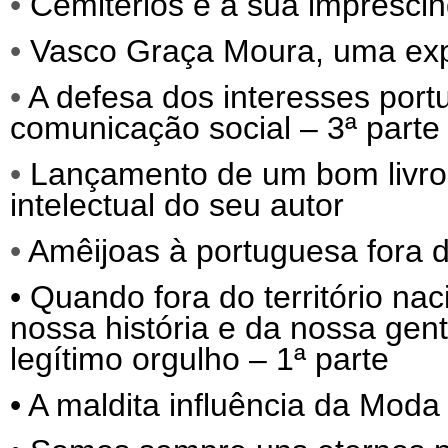
•
Cemitérios e a sua imprescind
•
Vasco Graça Moura, uma exp
•
A defesa dos interesses port
comunicação social – 3ª parte
•
Lançamento de um bom livro, q
intelectual do seu autor
•
Amêijoas à portuguesa fora d
•
Quando fora do território nac
nossa história e da nossa gen
legítimo orgulho – 1ª parte
•
A maldita influência da Moda 