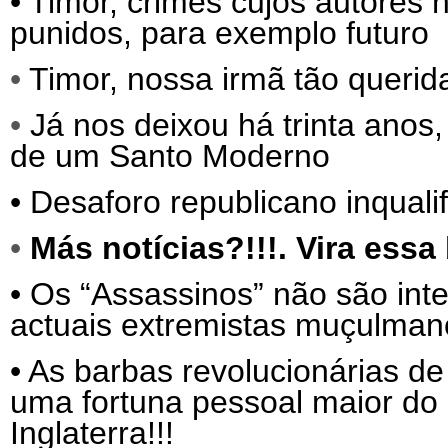
•
Timor, crimes cujos autores
punidos, para exemplo futuro
•
Timor, nossa irmã tão querida
•
Já nos deixou há trinta ano
de um Santo Moderno
•
Desaforo republicano inqualif
•
Más notícias?!!!. Vira ess
•
Os “Assassinos” não são int
actuais extremistas muçulma
•
As barbas revolucionárias de
uma fortuna pessoal maior do 
Inglaterra!!!