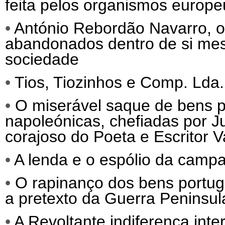
feita pelos organismos europeu
•
António Rebordão Navarro, o 
abandonados dentro de si mes
sociedade
•
Tios, Tiozinhos e Comp. Lda.
•
O miserável saque de bens po
napoleónicas, chefiadas por 
corajoso do Poeta e Escritor 
•
A lenda e o espólio da camp
•
O rapinanço dos bens portug
a pretexto da Guerra Peninsul
•
A Revoltante indiferença int