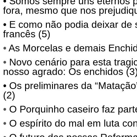
•
Somos sempre uns eternos p
fora, mesmo que nos prejudiq
•
E como não podia deixar de 
francês (5)
•
As Morcelas e demais Enchid
•
Novo cenário para esta trag
nosso agrado: Os enchidos (3
•
Os preliminares da “Matação”
(2)
•
O Porquinho caseiro faz parte
•
O espírito do mal em luta co