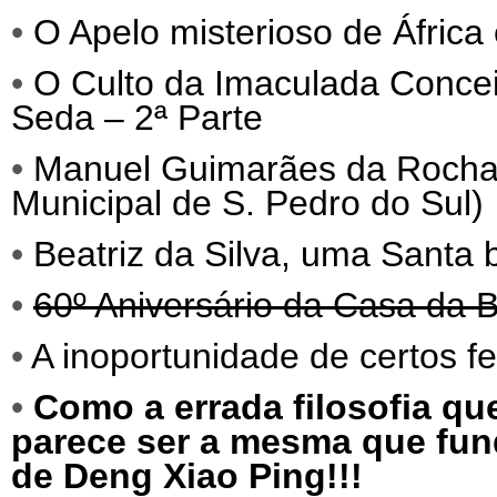
•
O Apelo misterioso de África
•
O Culto da Imaculada Conce
Seda – 2ª Parte
•
Manuel Guimarães da Roch
Municipal de S. Pedro do Sul)
•
Beatriz da Silva, uma Santa
•
60º Aniversário da Casa da B
•
A inoportunidade de certos f
•
Como a errada filosofia qu
parece ser a mesma que fund
de Deng Xiao Ping!!!