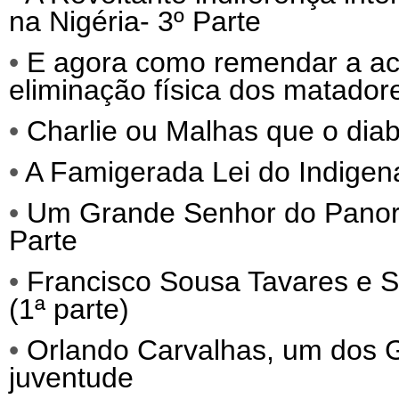
na Nigéria- 3º Parte
•
E agora como remendar a act
eliminação física dos matadore
•
Charlie ou Malhas que o diab
•
A Famigerada Lei do Indigena
•
Um Grande Senhor do Panora
Parte
•
Francisco Sousa Tavares e S
(1ª parte)
•
Orlando Carvalhas, um dos
juventude