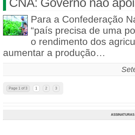
CNA: Governo não apoia
Para a Confederação Na
“país precisa de uma po
o rendimento dos agricu
aumentar a produção…
Set
Page 1 of 3
1
2
3
ASSINATURAS