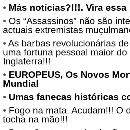
•
Más notícias?!!!. Vira ess
•
Os “Assassinos” não são int
actuais extremistas muçulma
•
As barbas revolucionárias de
uma fortuna pessoal maior do 
Inglaterra!!!
•
EUROPEUS,
Os Novos Mor
Mundial
•
Umas fanecas históricas c
•
Fogo na mata. Acudam!!! O d
tocha na mão!!!