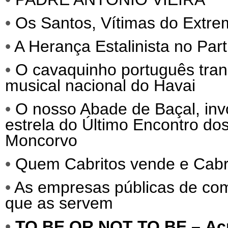
•
Os Santos, Vítimas do Extre
•
A Herança Estalinista no Par
•
O cavaquinho português tra
musical nacional do Havai
•
O nosso Abade de Baçal, invo
estrela do Último Encontro do
Moncorvo
•
Quem Cabritos vende e Cab
•
As empresas públicas de comu
que as servem
•
TO BE OR NOT TO BE –
Ac