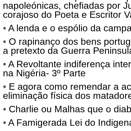
napoleónicas, chefiadas por 
corajoso do Poeta e Escritor 
•
A lenda e o espólio da camp
•
O rapinanço dos bens portug
a pretexto da Guerra Peninsul
•
A Revoltante indiferença int
na Nigéria- 3º Parte
•
E agora como remendar a act
eliminação física dos matadore
•
Charlie ou Malhas que o diab
•
A Famigerada Lei do Indigena