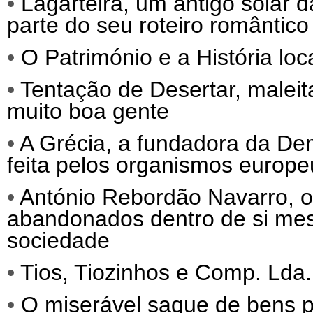
•
Lagarteira, um antigo solar 
parte do seu roteiro romântico
•
O Património e a História loc
•
Tentação de Desertar, malei
muito boa gente
•
A Grécia, a fundadora da Dem
feita pelos organismos europeu
•
António Rebordão Navarro, o 
abandonados dentro de si mes
sociedade
•
Tios, Tiozinhos e Comp. Lda.
•
O miserável saque de bens po