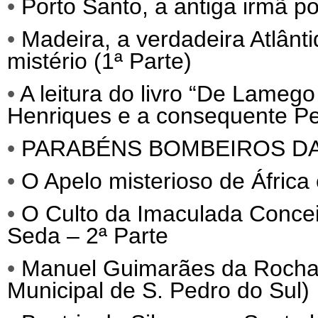
•
Porto Santo, a antiga irmã p
•
Madeira, a verdadeira Atlânti
mistério (1ª Parte)
•
A leitura do livro “De Lameg
Henriques e a consequente Per
•
PARABÉNS BOMBEIROS D
•
O Apelo misterioso de África
•
O Culto da Imaculada Conce
Seda – 2ª Parte
•
Manuel Guimarães da Roch
Municipal de S. Pedro do Sul)