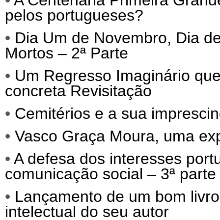
•
A Centenária Primeira Grand
pelos portugueses?
•
Dia Um de Novembro, Dia de 
Mortos – 2ª Parte
•
Um Regresso Imaginário que
concreta Revisitação
•
Cemitérios e a sua imprescind
•
Vasco Graça Moura, uma exp
•
A defesa dos interesses port
comunicação social – 3ª parte
•
Lançamento de um bom livro, q
intelectual do seu autor