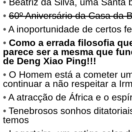
•
Beatriz da Silva, uma Santa
•
60º Aniversário da Casa da B
•
A inoportunidade de certos f
•
Como a errada filosofia qu
parece ser a mesma que fund
de Deng Xiao Ping!!!
•
O Homem está a cometer um s
continuar a não respeitar a Ir
•
A atracção de África e o espí
•
Tenebrosos sonhos ditatoriai
temos