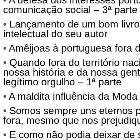
•
A defesa dos interesses port
comunicação social – 3ª parte
•
Lançamento de um bom livro, q
intelectual do seu autor
•
Amêijoas à portuguesa fora d
•
Quando fora do território nac
nossa história e da nossa gen
legítimo orgulho – 1ª parte
•
A maldita influência da Moda 
•
Somos sempre uns eternos p
fora, mesmo que nos prejudiq
•
E como não podia deixar de 