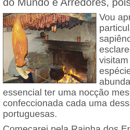
do Mundo e Arredores, poi
Vou ap
particu
sapiênc
esclare
visitam
espéci
abunda
essencial ter uma nocção me
confeccionada cada uma dess
portuguesas.
Começarei pela Rainha dos Enc