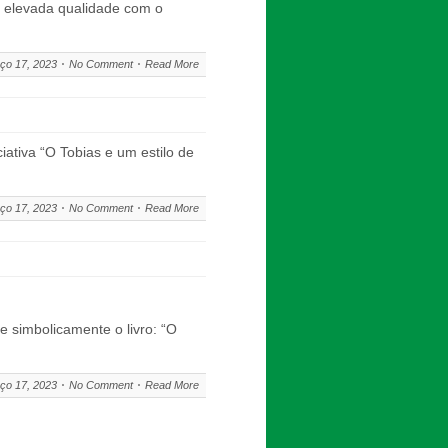
e elevada qualidade com o
ço 17, 2023
No Comment
Read More
iativa “O Tobias e um estilo de
ço 17, 2023
No Comment
Read More
e simbolicamente o livro: “O
ço 17, 2023
No Comment
Read More