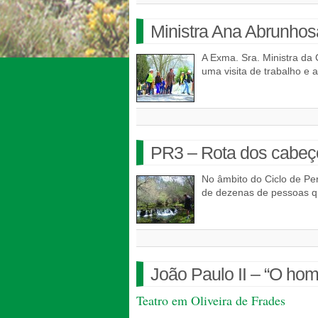
Ministra Ana Abrunhosa
A Exma. Sra. Ministra da 
uma visita de trabalho 
PR3 – Rota dos cabeç
No âmbito do Ciclo de Pe
de dezenas de pessoas q
João Paulo II – “O ho
Teatro em Oliveira de Frades