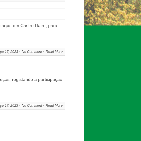
março, em Castro Daire, para
ço 17, 2023
No Comment
Read More
ços, registando a participação
ço 17, 2023
No Comment
Read More