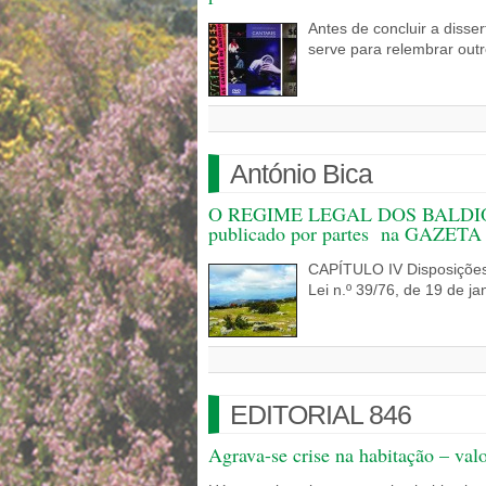
Antes de concluir a disse
serve para relembrar out
António Bica
O REGIME LEGAL DOS BALDIOS 
publicado por partes na GAZET
CAPÍTULO IV Disposições 
Lei n.º 39/76, de 19 de j
EDITORIAL 846
Agrava-se crise na habitação – va