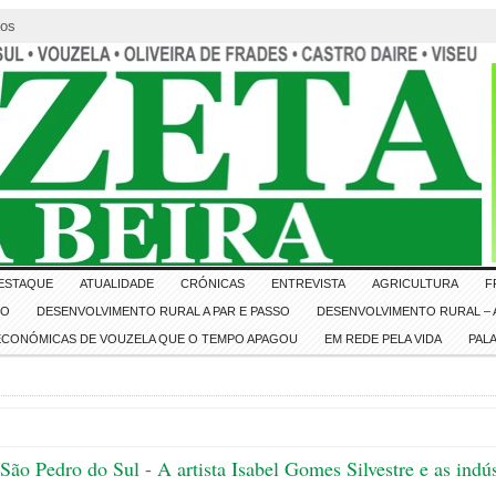
tos
ESTAQUE
ATUALIDADE
CRÓNICAS
ENTREVISTA
AGRICULTURA
F
IO
DESENVOLVIMENTO RURAL A PAR E PASSO
DESENVOLVIMENTO RURAL – A
 ECONÓMICAS DE VOUZELA QUE O TEMPO APAGOU
EM REDE PELA VIDA
PAL
São Pedro do Sul - A artista Isabel Gomes Silvestre e as indús