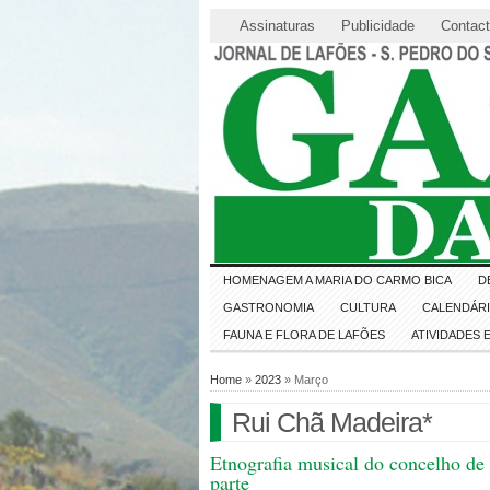
Assinaturas
Publicidade
Contac
HOMENAGEM A MARIA DO CARMO BICA
D
GASTRONOMIA
CULTURA
CALENDÁR
FAUNA E FLORA DE LAFÕES
ATIVIDADES
Home
»
2023
» Março
Rui Chã Madeira*
Etnografia musical do concelho de 
parte