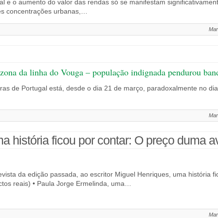
al e o aumento do valor das rendas só se manifestam significativamen
es concentrações urbanas,…
Mar
 zona da linha do Vouga – população indignada pendurou band
ras de Portugal está, desde o dia 21 de março, paradoxalmente no dia
Mar
 história ficou por contar: O preço duma a
evista da edição passada, ao escritor Miguel Henriques, uma história 
tos reais) • Paula Jorge Ermelinda, uma…
Mar