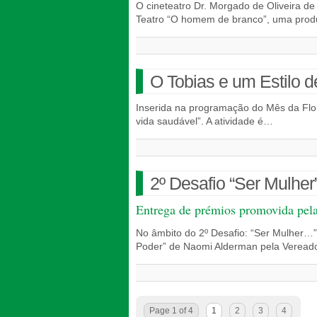
O cineteatro Dr. Morgado de Oliveira d
Teatro “O homem de branco”, uma pro
O Tobias e um Estilo 
Inserida na programação do Mês da Flore
vida saudável”. A atividade é…
2º Desafio “Ser Mulhe
Entrega de prémios promovida pela
No âmbito do 2º Desafio: “Ser Mulher…” 
Poder” de Naomi Alderman pela Vereado
Page 1 of 4
1
2
3
4