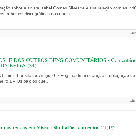
rtação sobre a artista Isabel Gomes Silvestre e sua relação com as indú
ros trabalhos discográficos nos quais…
Mar
E DOS OUTROS BENS COMUNITÁRIOS - Comentário da le
A DA BEIRA (34)
finais e transitórias Artigo 46.º Regime de associação e delegação de
aneiro 1 – Os baldios que…
Mar
lor das rendas em Viseu Dão Lafões aumentou 21,1%