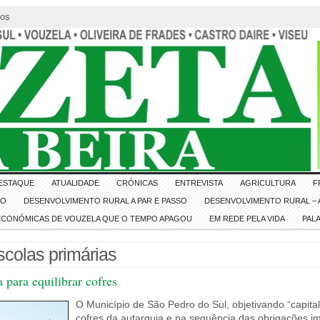
tos
ESTAQUE
ATUALIDADE
CRÓNICAS
ENTREVISTA
AGRICULTURA
F
IO
DESENVOLVIMENTO RURAL A PAR E PASSO
DESENVOLVIMENTO RURAL – A
 ECONÓMICAS DE VOUZELA QUE O TEMPO APAGOU
EM REDE PELA VIDA
PAL
scolas primárias
 para equilibrar cofres
O Município de São Pedro do Sul, objetivando “capital
cofres da autarquia e na sequência das obrigações i