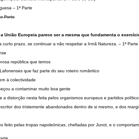
guesa – 1ª Parte
do Porto
 a União Europeia parece ser a mesma que fundamenta o exercício
curto prazo, se continuar a não respeitar a Irmã Natureza. – 1ª Parte
ense
brosa república que temos
 Lafonenses que faz parte do seu roteiro romântico
cem à colectividade
meçou a contaminar muito boa gente
 a distorção nesta feita pelos organismos europeus e partidos político
scritor dos tristemente abandonados dentro de si mesmo, e dos margi
 feito pelas tropas napoleónicas, chefiadas por Junot, e o comporta
arte