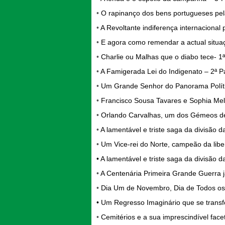
•
O rapinanço dos bens portugueses pela
•
A Revoltante indiferença internacional
•
E agora como remendar a actual situaçã
•
Charlie ou Malhas que o diabo tece- 1ª
•
A Famigerada Lei do Indigenato – 2ª P
•
Um Grande Senhor do Panorama Políti
•
Francisco Sousa Tavares e Sophia Mell
•
Orlando Carvalhas, um dos Gémeos d
•
A lamentável e triste saga da divisão d
•
Um Vice-rei do Norte, campeão da lib
•
A lamentável e triste saga da divisão d
•
A Centenária Primeira Grande Guerra 
•
Dia Um de Novembro, Dia de Todos os 
•
Um Regresso Imaginário que se transf
•
Cemitérios e a sua imprescindível facet