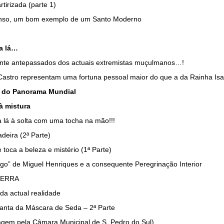
rtirizada
(parte 1)
Afonso, um bom exemplo de um Santo Moderno
ra lá…
ente antepassados dos actuais extremistas muçulmanos…!
Castro representam uma fortuna pessoal maior do que a da Rainha Isabe
 do Panorama Mundial
à mistura
 lá à solta com uma tocha na mão!!!
deira (2ª Parte)
 toca a beleza e mistério (1ª Parte)
ngo” de Miguel Henriques e a consequente Peregrinação Interior
TERRA
da actual realidade
anta da Máscara de Seda – 2ª Parte
em pela Câmara Municipal de S. Pedro do Sul)