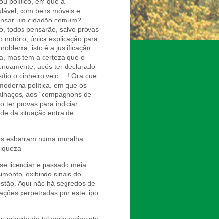
ou político, em que a
ulável, com bens móveis e
 pensar um cidadão comum?.
o, todos pensarão, salvo provas
 notório, única explicação para
oblema, isto é a justificação
ca, mas tem a certeza que o
genuamente, após ter declarado
ítio o dinheiro veio….! Ora que
moderna política, em que os
galhaços, aos “compagnons de
o ter provas para indiciar
ude da situação entra de
ões esbarram numa muralha
riqueza.
se licenciar e passado meia
imento, exibindo sinais de
ostão. Aqui não há segredos de
ações perpetradas por este tipo
u privada de tal enriquecimento,