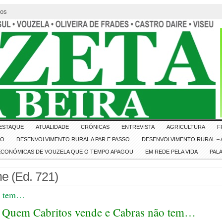
tos
ESTAQUE
ATUALIDADE
CRÓNICAS
ENTREVISTA
AGRICULTURA
F
IO
DESENVOLVIMENTO RURAL A PAR E PASSO
DESENVOLVIMENTO RURAL – A
 ECONÓMICAS DE VOUZELA QUE O TEMPO APAGOU
EM REDE PELA VIDA
PAL
e (Ed. 721)
ão tem…
Quem Cabritos vende e Cabras não tem…