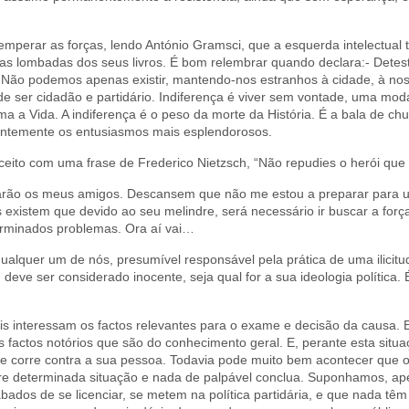
emperar as forças, lendo António Gramsci, que a esquerda intelectual 
 as lombadas dos seus livros. É bom relembrar quando declara:- Detest
do. Não podemos apenas existir, mantendo-nos estranhos à cidade, à no
e ser cidadão e partidário. Indiferença é viver sem vontade, uma mod
ma a Vida. A indiferença é o peso da morte da História. É a bala de c
entemente os entusiasmos mais esplendorosos.
eito com uma frase de Frederico Nietzsch, “Não repudies o herói que 
arão os meus amigos. Descansem que não me estou a preparar para 
s existem que devido ao seu melindre, será necessário ir buscar a forç
minados problemas. Ora aí vai…
alquer um de nós, presumível responsável pela prática de uma ilicitu
so, deve ser considerado inocente, seja qual for a sua ideologia polític
ais interessam os factos relevantes para o exame e decisão da causa. E
factos notórios que são do conhecimento geral. E, perante esta situa
ue corre contra a sua pessoa. Todavia pode muito bem acontecer que o 
bre determinada situação e nada de palpável conclua. Suponhamos, 
ados de se licenciar, se metem na política partidária, e que nada têm