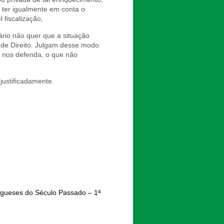
 ter igualmente em conta o
 fiscalização,
ário não quer que a situação
o de Direito. Julgam desse modo
e nos defenda, o que não
justificadamente.
ugueses do Século Passado – 1ª