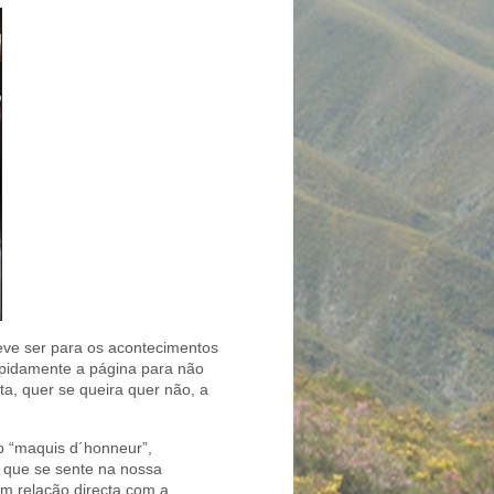
eve ser para os acontecimentos
apidamente a página para não
ita, quer se queira quer não, a
o “maquis d´honneur”,
 que se sente na nossa
m relação directa com a