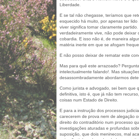
Liberdade.
E se tal não chegasse, teríamos que ret
esquecido há muito, por apenas ter lido
viver significa tomar claramente parti
verdadeiramente vive, não pode deixar d
cobardia. E isso não é, de maneira algu
matéria inerte em que se afogam frequ
E não posso deixar de rematar este conc
Mas para quê este arrazoado? Pergunt
intelectualmente falando!. Mas situaçõe
desassombradamente abordarmos deter
Como jurista e advogado, sei bem que qu
definitiva, isto é, que já não tem recur
coisas num Estado de Direito.
E para a instrução dos processos judici
carecerem de prova nem de alegação os 
direito do contraditório num processo q
investigações aturadas e profundas so
suposição, que dois meninecos, mal acab