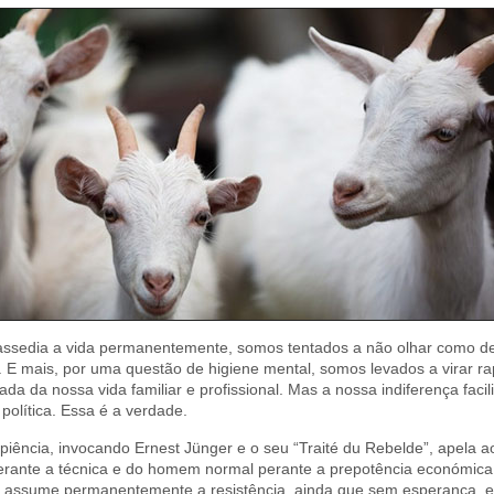
s assedia a vida permanentemente, somos tentados a não olhar como d
E mais, por uma questão de higiene mental, somos levados a virar r
da da nossa vida familiar e profissional. Mas a nossa indiferença facil
política. Essa é a verdade.
piência, invocando Ernest Jünger e o seu “Traité du Rebelde”, apela a
perante a técnica e do homem normal perante a prepotência económica
assume permanentemente a resistência, ainda que sem esperança, e