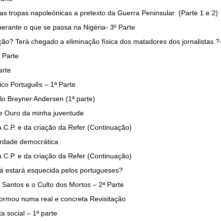
s tropas napoleónicas a pretexto da Guerra Peninsular (Parte 1 e 2)
 perante o que se passa na Nigéria- 3º Parte
o? Terá chegado a eliminação física dos matadores dos jornalistas ?-
 Parte
arte
co Português – 1ª Parte
o Breyner Andersen (1ª parte)
e Ouro da minha juventude
a C.P. e da criação da Refer (Continuação)
erdade democrática
a C.P. e da criação da Refer (Continuação)
já estará esquecida pelos portugueses?
Santos e o Culto dos Mortos – 2ª Parte
ormou numa real e concreta Revisitação
a social – 1ª parte