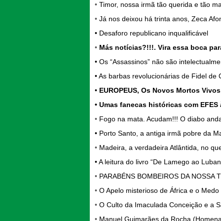
•
Timor, nossa irmã tão querida e tão ma
•
Já nos deixou há trinta anos, Zeca 
•
Desaforo republicano inqualificável
•
Más notícias?!!!. Vira essa boca pa
•
Os “Assassinos” não são intelectualm
•
As barbas revolucionárias de Fidel de 
•
EUROPEUS,
Os Novos Mortos Vivos
•
Umas fanecas históricas com EFES 
•
Fogo na mata. Acudam!!! O diabo anda
•
Porto Santo, a antiga irmã pobre da Ma
•
Madeira, a verdadeira Atlântida, no que
•
A leitura do livro “De Lamego ao Luba
•
PARABÉNS BOMBEIROS DA NOSSA 
•
O Apelo misterioso de África e o Medo 
•
O Culto da Imaculada Conceição e a S
•
Manuel Guimarães da Rocha (Homenag