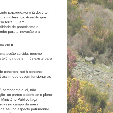
tanto papagueava e já deve ter
o a indiferença. Acredito que
ssa terra. Quem
alidade de parasitismo e
humbo para a inovação e a
há em ti”
uma acção suicida, mesmo
a telúrica que em nós existe para
de concreta, até à sentença
a. É assim que devem funcionar as
, acrescenta a lei, não
ção, as partes sabem ter o pleno
Ministério Público faça
apenas no campo da mera
 de seu no aspecto patrimonial,