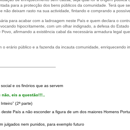
tada para a protecção dos bens públicos da comunidade. Terá que se
ue não deixam rasto na sua actividade, fintando e comprando a possível
ssária para acabar com a ladroagem neste País e quem declara o contr
 invocando hipocritamente, com um olhar indignado, a defesa do Estad
 Povo, afirmando a existência cabal da necessária armadura legal qu
 o erário público e a fazenda da incauta comunidade, enriquecendo in
——————————————
ocial e os finórios que as servem
 não, eis a questão!!!..
nteiro” (2ª parte)
 deste País a não esconder a figura de um dos maiores Homens Port
am julgados nem punidos, para exemplo futuro