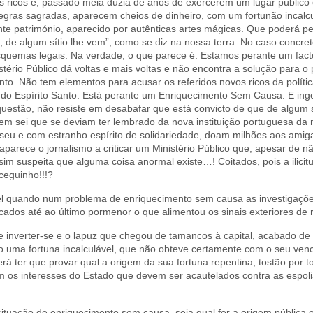
s ricos e, passado meia dúzia de anos de exercerem um lugar público 
egras sagradas, aparecem cheios de dinheiro, com um fortunão incalc
ente património, aparecido por autênticas artes mágicas. Que poderá
 de algum sítio lhe vem”, como se diz na nossa terra. No caso concret
quemas legais. Na verdade, o que parece é. Estamos perante um facto
rio Público dá voltas e mais voltas e não encontra a solução para o pr
nto. Não tem elementos para acusar os referidos novos ricos da políti
 do Espírito Santo. Está perante um Enriquecimento Sem Causa. E in
 questão, não resiste em desabafar que está convicto de que de algum s
 sei que se deviam ter lembrado da nova instituição portuguesa da 
seu e com estranho espírito de solidariedade, doam milhões aos ami
 aparece o jornalismo a criticar um Ministério Público que, apesar de nã
sim suspeita que alguma coisa anormal existe…! Coitados, pois a ilicit
ceguinho!!!?
vel quando num problema de enriquecimento sem causa as investigaç
ados até ao último pormenor o que alimentou os sinais exteriores de 
 inverter-se e o lapuz que chegou de tamancos à capital, acabado de 
o uma fortuna incalculável, que não obteve certamente com o seu venc
á ter que provar qual a origem da sua fortuna repentina, tostão por t
m os interesses do Estado que devem ser acautelados contra as espoli
uação de enriquecimento sem causa, seja qual for a origem pública o