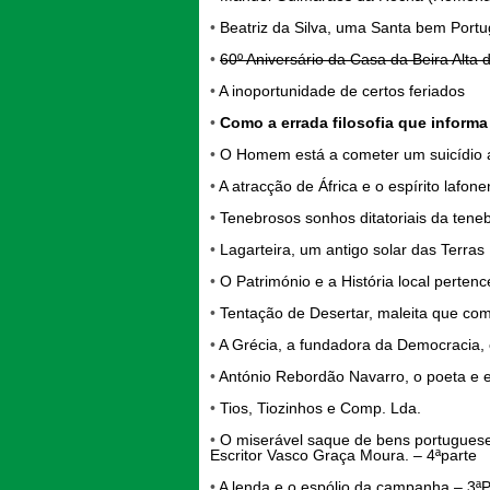
•
Beatriz da Silva, uma Santa bem Portu
•
60º Aniversário da Casa da Beira Alta 
•
A inoportunidade de certos feriados
•
Como a errada filosofia que informa
•
O Homem está a cometer um suicídio a 
•
A atracção de África e o espírito lafon
•
Tenebrosos sonhos ditatoriais da tene
•
Lagarteira, um antigo solar das Terras
•
O Património e a História local perten
•
Tentação de Desertar, maleita que co
•
A Grécia, a fundadora da Democracia, e
•
António Rebordão Navarro, o poeta e e
•
Tios, Tiozinhos e Comp. Lda.
•
O miserável saque de bens portugueses
Escritor Vasco Graça Moura. – 4ªparte
•
A lenda e o espólio da campanha – 3ªP