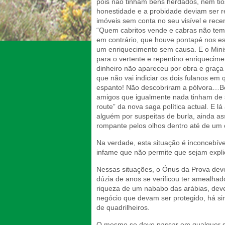
pois não tinham bens herdados, nem tio
honestidade e a probidade deviam ser r
imóveis sem conta no seu visível e rec
“Quem cabritos vende e cabras não tem,
em contrário, que houve pontapé nos es
um enriquecimento sem causa. E o Ministé
para o vertente e repentino enriquecime
dinheiro não apareceu por obra e graça
que não vai indiciar os dois fulanos em
espanto! Não descobriram a pólvora…Bem
amigos que igualmente nada tinham de 
route” da nova saga política actual. E lá
alguém por suspeitas de burla, ainda as
rompante pelos olhos dentro até de um 
Na verdade, esta situação é inconcebí
infame que não permite que sejam explic
Nessas situações, o Ónus da Prova deve
dúzia de anos se verificou ter amealhad
riqueza de um nababo das arábias, dever
negócio que devam ser protegido, há si
de quadrilheiros.
O mesmo se deve passar em qualquer sit