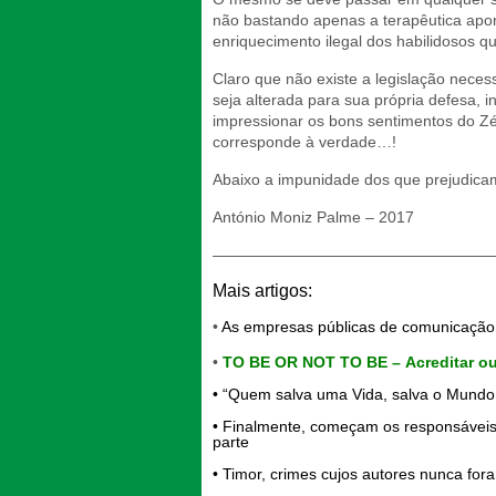
não bastando apenas a terapêutica apon
enriquecimento ilegal dos habilidosos q
Claro que não existe a legislação nece
seja alterada para sua própria defesa,
impressionar os bons sentimentos do Zé
corresponde à verdade…!
Abaixo a impunidade dos que prejudicam
António Moniz Palme – 2017
——————————————————
Mais artigos:
•
As empresas públicas de comunicação s
•
TO BE OR NOT TO BE –
Acreditar ou
•
“Quem salva uma Vida, salva o Mundo I
•
Finalmente, começam os responsáveis
parte
•
Timor, crimes cujos autores nunca for