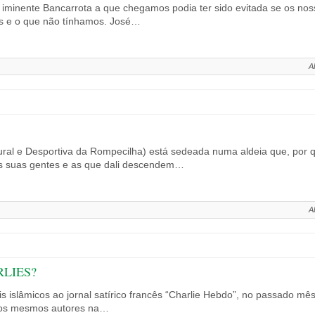
minente Bancarrota a que chegamos podia ter sido evitada se os no
s e o que não tínhamos. José…
A
ral e Desportiva da Rompecilha) está sedeada numa aldeia que, por q
as suas gentes e as que dali descendem…
A
LIES?
 islâmicos ao jornal satírico francês “Charlie Hebdo”, no passado mê
elos mesmos autores na…