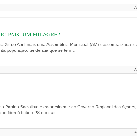
A
CIPAIS: UM MILAGRE?
a 25 de Abril mais uma Assembleia Municipal (AM) descentralizada, des
anta população, tendência que se tem…
A
do Partido Socialista e ex-presidente do Governo Regional dos Açores
ue fibra é feita o PS e o que…
A