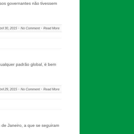
ssos governantes não tivessem
bril 30, 2015
No Comment
Read More
ualquer padrão global, é bem
bril 29, 2015
No Comment
Read More
s de Janeiro, a que se seguiram