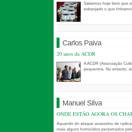
Sabemos hoje bem que a i
esbanjado o que tínhamo
Carlos Paiva
20 anos da ACDR
A ACDR (Associação Cultu
pequenina. No entanto, 
Manuel Silva
ONDE ESTÃO AGORA OS CHAR
Aquando do ataque assassino de radicais
mais alguns homicídios perpetrados p