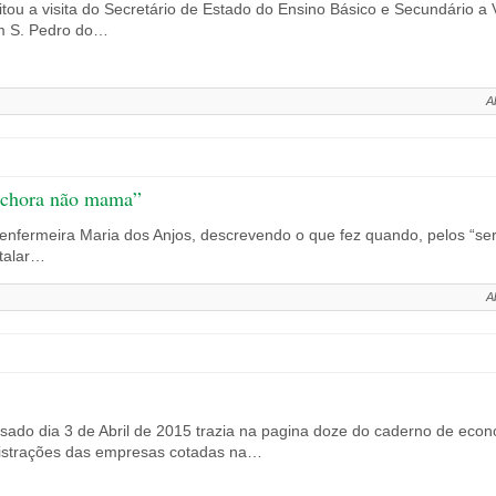
tou a visita do Secretário de Estado do Ensino Básico e Secundário a
em S. Pedro do…
A
 chora não mama”
 enfermeira Maria dos Anjos, descrevendo o que fez quando, pelos “se
italar…
A
sado dia 3 de Abril de 2015 trazia na pagina doze do caderno de econ
istrações das empresas cotadas na…