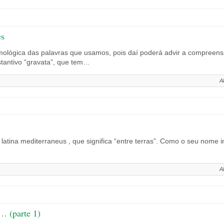
es
mológica das palavras que usamos, pois daí poderá advir a compreen
bstantivo “gravata”, que tem…
A
latina mediterraneus , que significa “entre terras”. Como o seu nome i
A
… (parte 1)