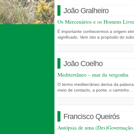
João Gralheiro
Os Mercenários e os Homens Livr
É importante conhecermos a origem eti
significado. Vem isto a propósito do su
João Coelho
Mediterrâneo – mar da vergonha
O termo mediterrâneo deriva da palavra 
meio de contacto, a ponte, o caminho…
Francisco Queirós
Autópsia de uma (Des)Governação