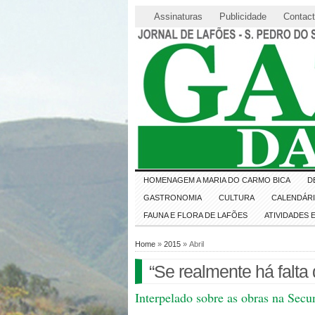
Assinaturas
Publicidade
Contac
HOMENAGEM A MARIA DO CARMO BICA
D
GASTRONOMIA
CULTURA
CALENDÁR
FAUNA E FLORA DE LAFÕES
ATIVIDADES
Home
»
2015
» Abril
“Se realmente há falta
Interpelado sobre as obras na Secu