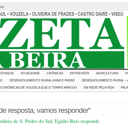
tos
ESTAQUE
ATUALIDADE
CRÓNICAS
ENTREVISTA
AGRICULTURA
F
IO
DESENVOLVIMENTO RURAL A PAR E PASSO
DESENVOLVIMENTO RURAL – A
 ECONÓMICAS DE VOUZELA QUE O TEMPO APAGOU
EM REDE PELA VIDA
PAL
 de resposta, vamos responder”
ndária de S. Pedro do Sul, Egídio Reis responde