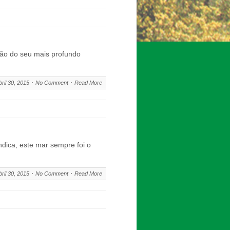
são do seu mais profundo
bril 30, 2015
No Comment
Read More
ndica, este mar sempre foi o
bril 30, 2015
No Comment
Read More