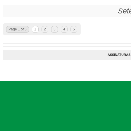
Set
Page 1 of 5
1
2
3
4
5
ASSINATURAS