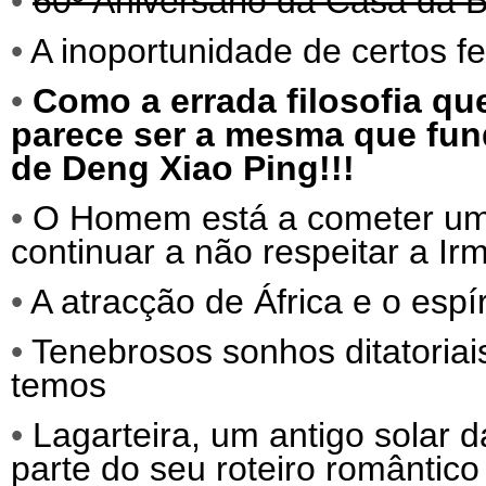
•
60º Aniversário da Casa da B
•
A inoportunidade de certos f
•
Como a errada filosofia qu
parece ser a mesma que fund
de Deng Xiao Ping!!!
•
O Homem está a cometer um s
continuar a não respeitar a Ir
•
A atracção de África e o espí
•
Tenebrosos sonhos ditatoriai
temos
•
Lagarteira, um antigo solar 
parte do seu roteiro romântico