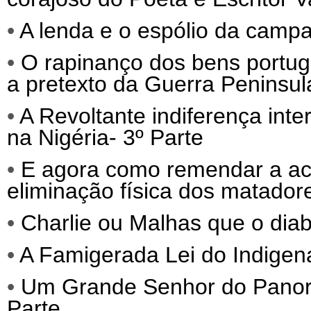
•
A lenda e o espólio da camp
•
O rapinanço dos bens portug
a pretexto da Guerra Peninsul
•
A Revoltante indiferença int
na Nigéria- 3º Parte
•
E agora como remendar a act
eliminação física dos matadore
•
Charlie ou Malhas que o diab
•
A Famigerada Lei do Indigena
•
Um Grande Senhor do Panora
Parte