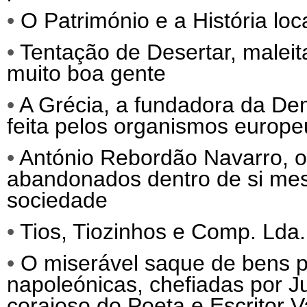
•
O Património e a História loc
•
Tentação de Desertar, malei
muito boa gente
•
A Grécia, a fundadora da Dem
feita pelos organismos europeu
•
António Rebordão Navarro, o 
abandonados dentro de si mes
sociedade
•
Tios, Tiozinhos e Comp. Lda.
•
O miserável saque de bens po
napoleónicas, chefiadas por 
corajoso do Poeta e Escritor 