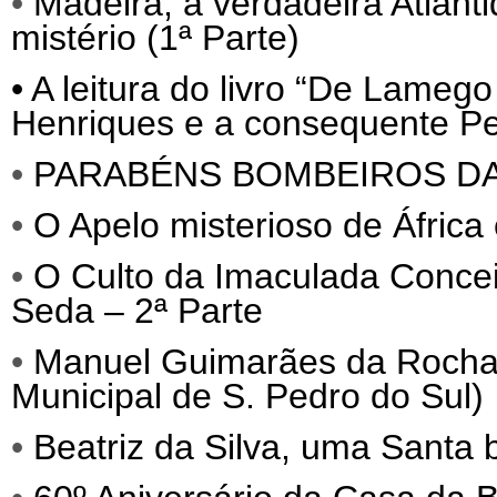
•
Madeira, a verdadeira Atlânti
mistério (1ª Parte)
•
A leitura do livro “De Lameg
Henriques e a consequente Per
•
PARABÉNS BOMBEIROS D
•
O Apelo misterioso de África
•
O Culto da Imaculada Conce
Seda – 2ª Parte
•
Manuel Guimarães da Roch
Municipal de S. Pedro do Sul)
•
Beatriz da Silva, uma Santa