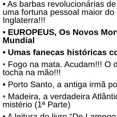
•
As barbas revolucionárias de
uma fortuna pessoal maior do 
Inglaterra!!!
•
EUROPEUS,
Os Novos Mor
Mundial
•
Umas fanecas históricas c
•
Fogo na mata. Acudam!!! O d
tocha na mão!!!
•
Porto Santo, a antiga irmã p
•
Madeira, a verdadeira Atlânti
mistério (1ª Parte)
•
A leitura do livro “De Lameg