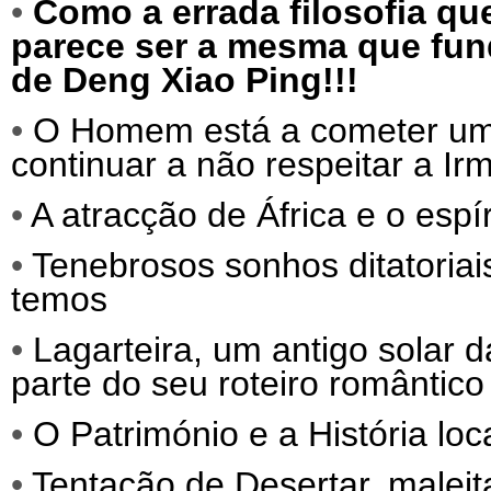
•
Como a errada filosofia qu
parece ser a mesma que fund
de Deng Xiao Ping!!!
•
O Homem está a cometer um s
continuar a não respeitar a Ir
•
A atracção de África e o espí
•
Tenebrosos sonhos ditatoriai
temos
•
Lagarteira, um antigo solar 
parte do seu roteiro romântico
•
O Património e a História loc
•
Tentação de Desertar, malei