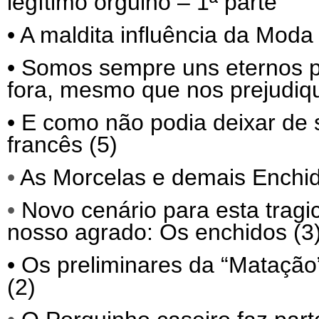
legítimo orgulho – 1ª parte
•
A maldita influência da Moda 
•
Somos sempre uns eternos p
fora, mesmo que nos prejudiq
•
E como não podia deixar de 
francês (5)
•
As Morcelas e demais Enchid
•
Novo cenário para esta trag
nosso agrado: Os enchidos (3
•
Os preliminares da “Matação”
(2)