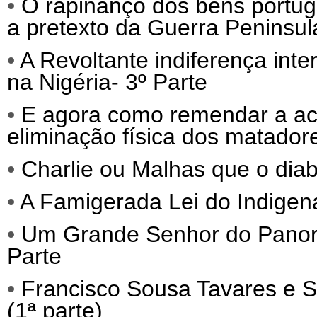
•
O rapinanço dos bens portug
a pretexto da Guerra Peninsul
•
A Revoltante indiferença int
na Nigéria- 3º Parte
•
E agora como remendar a act
eliminação física dos matadore
•
Charlie ou Malhas que o diab
•
A Famigerada Lei do Indigena
•
Um Grande Senhor do Panora
Parte
•
Francisco Sousa Tavares e S
(1ª parte)