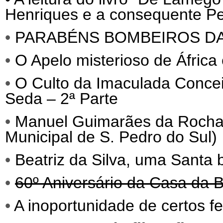
Henriques e a consequente Per
•
PARABÉNS BOMBEIROS D
•
O Apelo misterioso de África
•
O Culto da Imaculada Conce
Seda – 2ª Parte
•
Manuel Guimarães da Roch
Municipal de S. Pedro do Sul)
•
Beatriz da Silva, uma Santa
•
60º Aniversário da Casa da B
•
A inoportunidade de certos f