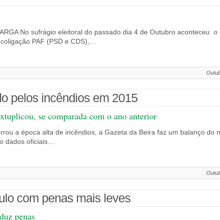
A No sufrágio eleitoral do passado dia 4 de Outubro aconteceu o 
a coligação PAF (PSD e CDS),…
Outub
ado pelos incêndios em 2015
extuplicou, se comparada com o ano anterior
rou a época alta de incêndios, a Gazeta da Beira faz um balanço do 
do dados oficiais…
Outub
ulo com penas mais leves
eduz penas