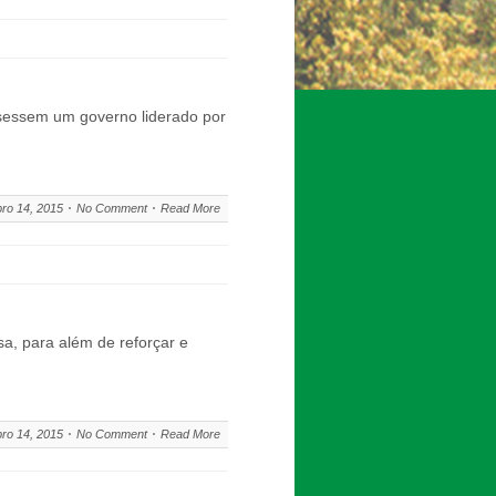
uisessem um governo liderado por
ro 14, 2015
No Comment
Read More
ssa, para além de reforçar e
ro 14, 2015
No Comment
Read More