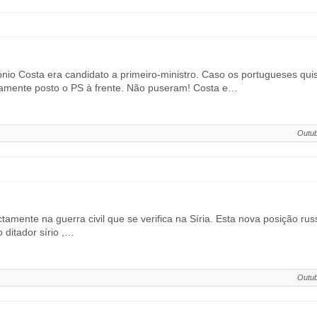
tónio Costa era candidato a primeiro-ministro. Caso os portugueses q
tamente posto o PS à frente. Não puseram! Costa e…
Outub
ctamente na guerra civil que se verifica na Síria. Esta nova posição ru
 ditador sírio ,…
Outub