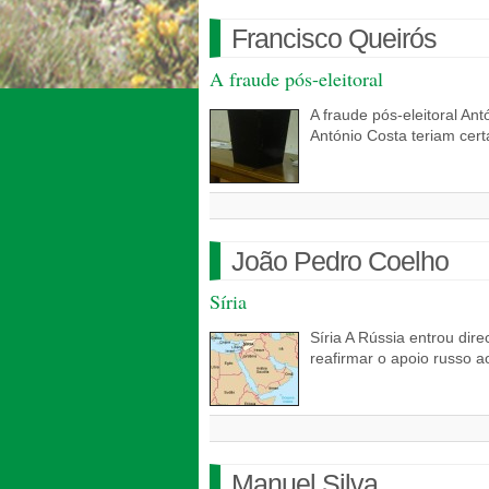
Francisco Queirós
A fraude pós-eleitoral
A fraude pós-eleitoral An
António Costa teriam cer
João Pedro Coelho
Síria
Síria A Rússia entrou dire
reafirmar o apoio russo ao
Manuel Silva