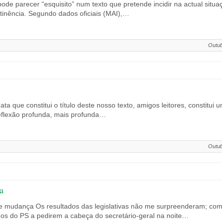
pode parecer “esquisito” num texto que pretende incidir na actual situaç
rtinência. Segundo dados oficiais (MAI),…
Outub
ta que constitui o título deste nosso texto, amigos leitores, constitui
eflexão profunda, mais profunda…
Outub
a
de mudança Os resultados das legislativas não me surpreenderam; c
dos do PS a pedirem a cabeça do secretário-geral na noite…