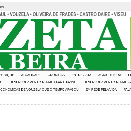
tos
ESTAQUE
ATUALIDADE
CRÓNICAS
ENTREVISTA
AGRICULTURA
F
IO
DESENVOLVIMENTO RURAL A PAR E PASSO
DESENVOLVIMENTO RURAL – A
 ECONÓMICAS DE VOUZELA QUE O TEMPO APAGOU
EM REDE PELA VIDA
PAL