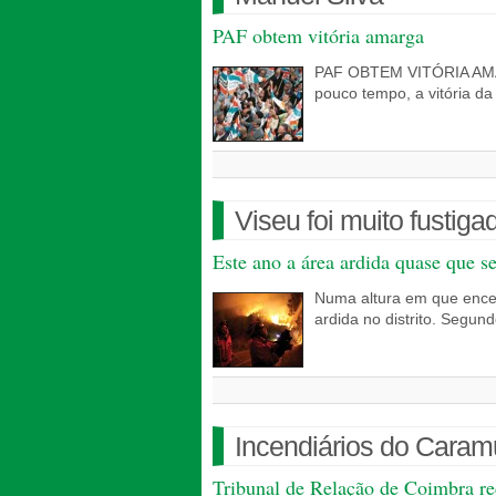
PAF obtem vitória amarga
PAF OBTEM VITÓRIA AMARG
pouco tempo, a vitória d
Viseu foi muito fustig
Este ano a área ardida quase que s
Numa altura em que encer
ardida no distrito. Segun
Incendiários do Caram
Tribunal de Relação de Coimbra r