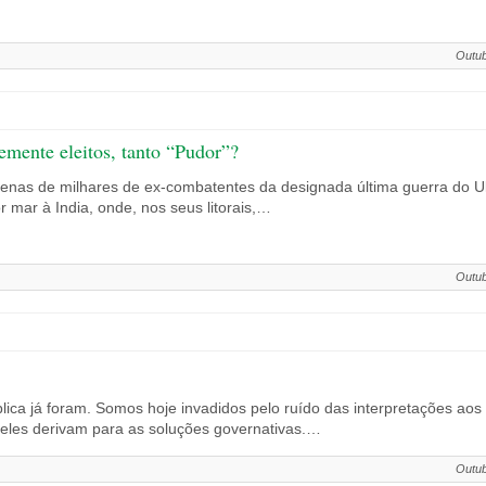
Outub
emente eleitos, tanto “Pudor”?
tenas de milhares de ex-combatentes da designada última guerra do Ult
 mar à India, onde, nos seus litorais,…
Outub
ica já foram. Somos hoje invadidos pelo ruído das interpretações aos 
 deles derivam para as soluções governativas.…
Outub