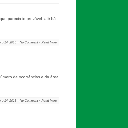
que parecia improvável até há
ro 14, 2015
No Comment
Read More
número de ocorrências e da área
ro 14, 2015
No Comment
Read More