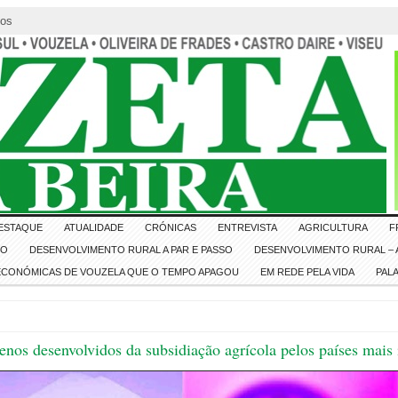
tos
ESTAQUE
ATUALIDADE
CRÓNICAS
ENTREVISTA
AGRICULTURA
F
IO
DESENVOLVIMENTO RURAL A PAR E PASSO
DESENVOLVIMENTO RURAL – A
 ECONÓMICAS DE VOUZELA QUE O TEMPO APAGOU
EM REDE PELA VIDA
PAL
nos desenvolvidos da subsidiação agrícola pelos países mais i