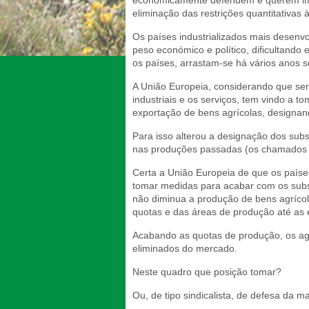
economicamente defendem e querem impo
eliminação das restrições quantitativas 
Os países industrializados mais desenvo
peso económico e político, dificultando
os países, arrastam-se há vários anos s
A União Europeia, considerando que será
industriais e os serviços, tem vindo a 
exportação de bens agrícolas, designan
Para isso alterou a designação dos subs
nas produções passadas (os chamados “
Certa a União Europeia de que os paíse
tomar medidas para acabar com os subs
não diminua a produção de bens agrícol
quotas e das áreas de produção até as e
Acabando as quotas de produção, os agr
eliminados do mercado.
Neste quadro que posição tomar?
Ou, de tipo sindicalista, de defesa da 