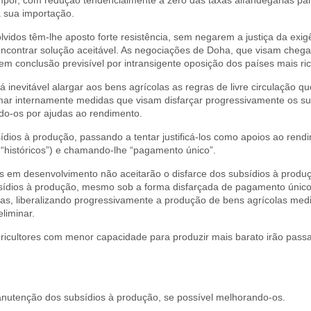
r, com redução tendencialmente a zero das taxas alfandegárias pa
à sua importação.
lvidos têm-lhe aposto forte resistência, sem negarem a justiça da exi
 encontrar solução aceitável. As negociações de Doha, que visam chega
em conclusão previsível por intransigente oposição dos países mais ric
 inevitável alargar aos bens agrícolas as regras de livre circulação 
tomar internamente medidas que visam disfarçar progressivamente os s
do-os por ajudas ao rendimento.
ídios à produção, passando a tentar justificá-los como apoios ao rend
históricos”) e chamando-lhe “pagamento único”.
s em desenvolvimento não aceitarão o disfarce dos subsídios à produ
ídios à produção, mesmo sob a forma disfarçada de pagamento únic
as, liberalizando progressivamente a produção de bens agrícolas med
liminar.
icultores com menor capacidade para produzir mais barato irão passar
manutenção dos subsídios à produção, se possível melhorando-os.