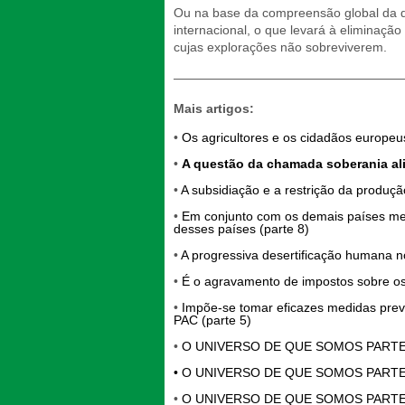
Ou na base da compreensão global da qu
internacional, o que levará à eliminaçã
cujas explorações não sobreviverem.
——————————————————
Mais artigos:
•
Os agricultores e os cidadãos europeus
•
A questão da chamada soberania ali
•
A subsidiação e a restrição da produçã
•
Em conjunto com os demais países medi
desses países (parte 8)
•
A progressiva desertificação humana no
•
É o agravamento de impostos sobre os 
•
Impõe-se tomar eficazes medidas preven
PAC (parte 5)
•
O UNIVERSO DE QUE SOMOS PARTE 
•
O UNIVERSO DE QUE SOMOS PARTE 
•
O UNIVERSO DE QUE SOMOS PARTE 