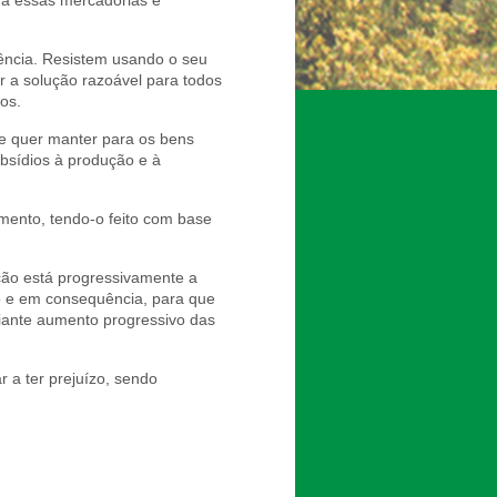
ra essas mercadorias e
gência. Resistem usando o seu
r a solução razoável para todos
os.
que quer manter para os bens
ubsídios à produção e à
imento, tendo-o feito com base
ção está progressivamente a
o e em consequência, para que
iante aumento progressivo das
 a ter prejuízo, sendo