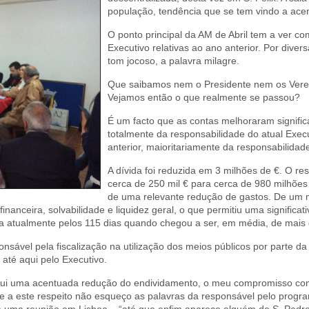
população, tendência que se tem vindo a ace
O ponto principal da AM de Abril tem a ver c
Executivo relativas ao ano anterior. Por dive
tom jocoso, a palavra milagre.
Que saibamos nem o Presidente nem os Verea
Vejamos então o que realmente se passou?
É um facto que as contas melhoraram signifi
totalmente da responsabilidade do atual Exec
anterior, maioritariamente da responsabilidade
A dívida foi reduzida em 3 milhões de €. O re
cerca de 250 mil € para cerca de 980 milhões
de uma relevante redução de gastos. De um 
financeira, solvabilidade e liquidez geral, o que permitiu uma significa
 atualmente pelos 115 dias quando chegou a ser, em média, de mais
sável pela fiscalização na utilização dos meios públicos por parte d
 até aqui pelo Executivo.
nclui uma acentuada redução do endividamento, o meu compromisso co
a este respeito não esqueço as palavras da responsável pelo progra