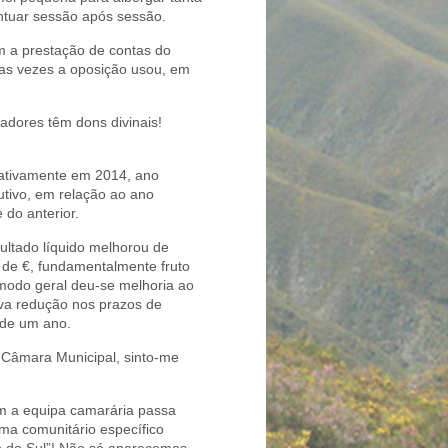
ntuar sessão após sessão.
om a prestação de contas do
rsas vezes a oposição usou, em
dores têm dons divinais!
cativamente em 2014, ano
utivo, em relação ao ano
 do anterior.
sultado líquido melhorou de
 de €, fundamentalmente fruto
modo geral deu-se melhoria ao
tiva redução nos prazos de
 de um ano.
a Câmara Municipal, sinto-me
m a equipa camarária passa
ma comunitário específico