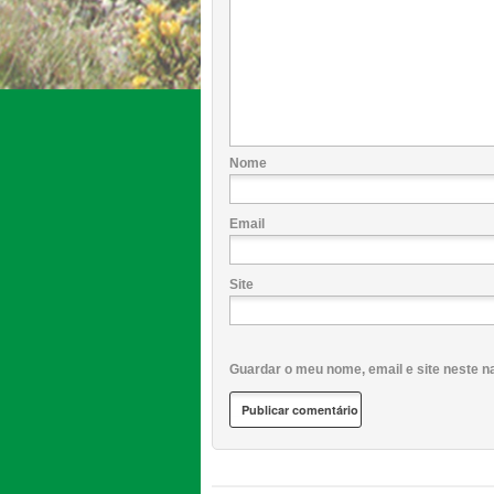
Nome
Email
Site
Guardar o meu nome, email e site neste n