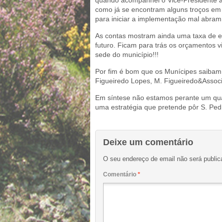
quando acompanhei o Vice-Presidente a
como já se encontram alguns troços em 
para iniciar a implementação mal abra
As contas mostram ainda uma taxa de ex
futuro. Ficam para trás os orçamentos 
sede do município!!!
Por fim é bom que os Munícipes saibam 
Figueiredo Lopes, M. Figueiredo&Associ
Em síntese não estamos perante um qual
uma estratégia que pretende pôr S. Pe
Deixe um comentário
O seu endereço de email não será public
Comentário
*