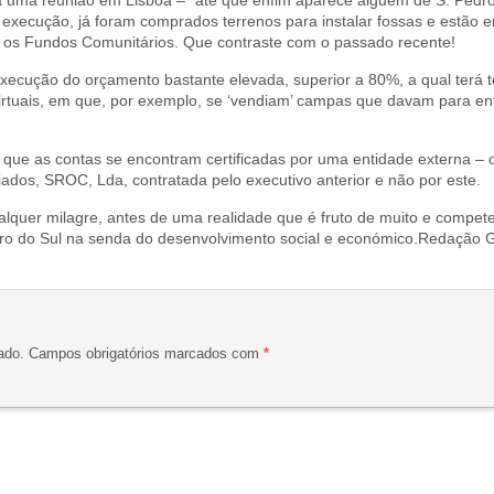
 uma reunião em Lisboa – “até que enfim aparece alguém de S. Pedr
execução, já foram comprados terrenos para instalar fossas e estão e
m os Fundos Comunitários. Que contraste com o passado recente!
ecução do orçamento bastante elevada, superior a 80%, a qual terá t
virtuais, em que, por exemplo, se ‘vendiam’ campas que davam para en
que as contas se encontram certificadas por uma entidade externa – o 
ados, SROC, Lda, contratada pelo executivo anterior e não por este.
quer milagre, antes de uma realidade que é fruto de muito e compet
dro do Sul na senda do desenvolvimento social e económico.Redação 
ado.
Campos obrigatórios marcados com
*