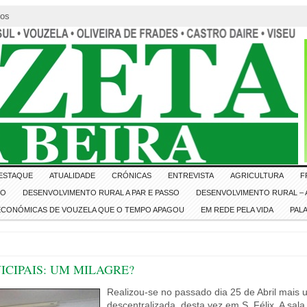
tos
ESTAQUE
ATUALIDADE
CRÓNICAS
ENTREVISTA
AGRICULTURA
F
IO
DESENVOLVIMENTO RURAL A PAR E PASSO
DESENVOLVIMENTO RURAL – A
 ECONÓMICAS DE VOUZELA QUE O TEMPO APAGOU
EM REDE PELA VIDA
PAL
CIPAIS: UM MILAGRE?
Realizou-se no passado dia 25 de Abril mais
descentralizada, desta vez em S. Félix. A sala