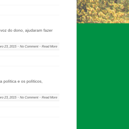
a voz do dono, ajudaram fazer
ro 23, 2015
No Comment
Read More
olítica e os políticos,
ro 23, 2015
No Comment
Read More