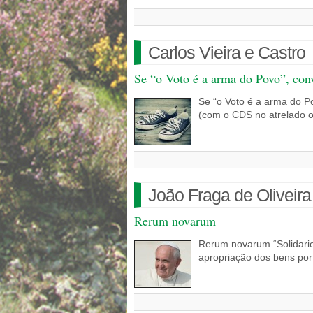
Carlos Vieira e Castro
Se “o Voto é a arma do Povo”, conv
Se “o Voto é a arma do Po
(com o CDS no atrelado 
João Fraga de Oliveira
Rerum novarum
Rerum novarum “Solidarie
apropriação dos bens por