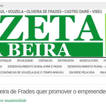
tos
ESTAQUE
ATUALIDADE
CRÓNICAS
ENTREVISTA
AGRICULTURA
F
IO
DESENVOLVIMENTO RURAL A PAR E PASSO
DESENVOLVIMENTO RURAL – A
 ECONÓMICAS DE VOUZELA QUE O TEMPO APAGOU
EM REDE PELA VIDA
PAL
veira de Frades quer promover o empreend
por unanimidade