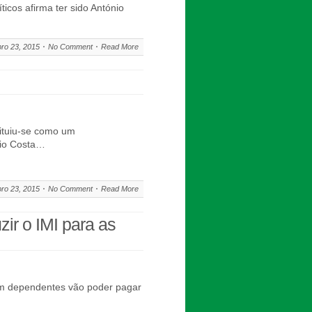
s afirma ter sido António
ro 23, 2015
No Comment
Read More
tituiu-se como um
nio Costa…
ro 23, 2015
No Comment
Read More
ir o IMI para as
com dependentes vão poder pagar