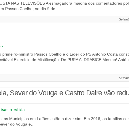
NAS TELEVISÕES A esmagadora maioria dos comentadores político
om Passos Coelho, no dia 9 de…
Setemb
”…
o primeiro-ministro Passos Coelho e o Líder do PS António Costa cons
aceitável Exercício de Mistificação. De PURA ALDRABICE Mesmo! Antó
Setemb
la, Sever do Vouga e Castro Daire vão reduz
lisar medida
s, os Municípios em Lafões estão a dizer sim. Em 2016, as famílias 
Sever do Vouga e…