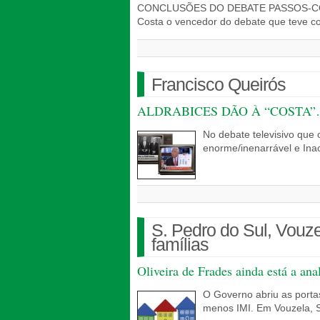
CONCLUSÕES DO DEBATE PASSOS-COSTA 
Costa o vencedor do debate que teve c
Francisco Queirós
ALDRABICES DÃO À “COSTA
No debate televisivo que 
enorme/inenarrável e In
S. Pedro do Sul, Vouze
famílias
Oliveira de Frades ainda está a ana
O Governo abriu as porta
menos IMI. Em Vouzela, 