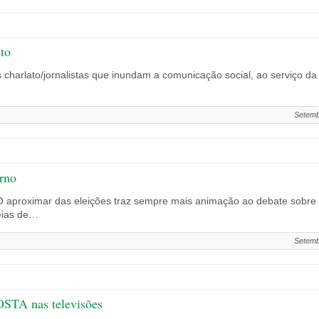
ito
s charlato/jornalistas que inundam a comunicação social, ao serviço d
Setemb
rno
aproximar das eleições traz sempre mais animação ao debate sobre a p
deias de…
Setemb
STA nas televisões