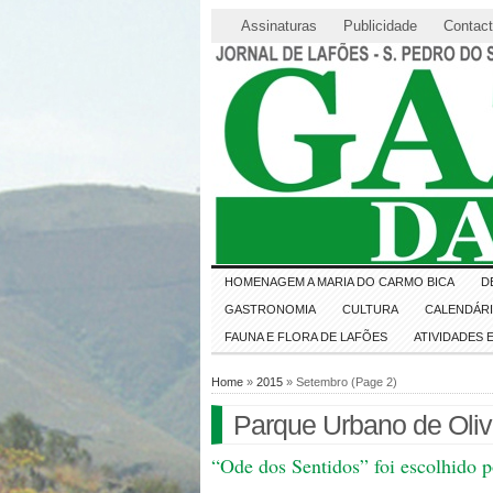
Assinaturas
Publicidade
Contac
HOMENAGEM A MARIA DO CARMO BICA
D
GASTRONOMIA
CULTURA
CALENDÁR
FAUNA E FLORA DE LAFÕES
ATIVIDADES
Home
»
2015
» Setembro (Page 2)
Parque Urbano de Oli
“Ode dos Sentidos” foi escolhido 