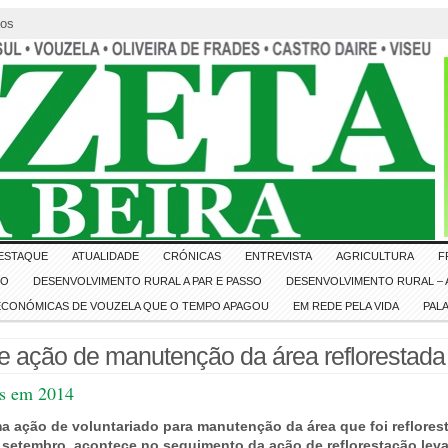
tos
ESTAQUE
ATUALIDADE
CRÓNICAS
ENTREVISTA
AGRICULTURA
F
IO
DESENVOLVIMENTO RURAL A PAR E PASSO
DESENVOLVIMENTO RURAL – A
 ECONÓMICAS DE VOUZELA QUE O TEMPO APAGOU
EM REDE PELA VIDA
PAL
e ação de manutenção da área reflorestada
as em 2014
a ação de voluntariado para manutenção da área que foi reflores
de setembro, acontece no seguimento da ação de reflorestação le