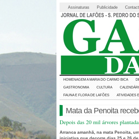
Assinaturas
Publicidade
Contac
HOMENAGEM A MARIA DO CARMO BICA
D
GASTRONOMIA
CULTURA
CALENDÁR
FAUNA E FLORA DE LAFÕES
ATIVIDADES
Mata da Penoita receb
Depois das 20 mil árvores plantad
Arranca amanhã, na mata Penoita, um
iniciativa que decorre dias 25 e 26 