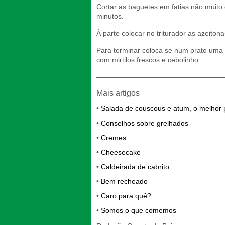
Cortar as baguetes em fatias não muito 
minutos.
À parte colocar no triturador as azeitona
Para terminar coloca se num prato uma f
com mirtilos frescos e cebolinho.
——————————————————
Mais artigos
•
Salada de couscous e atum, o melhor 
•
Conselhos sobre grelhados
•
Cremes
•
Cheesecake
•
Caldeirada de cabrito
•
Bem recheado
•
Caro para quê?
•
Somos o que comemos