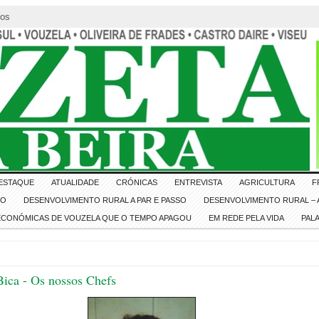
tos
ESTAQUE
ATUALIDADE
CRÓNICAS
ENTREVISTA
AGRICULTURA
F
IO
DESENVOLVIMENTO RURAL A PAR E PASSO
DESENVOLVIMENTO RURAL – A
 ECONÓMICAS DE VOUZELA QUE O TEMPO APAGOU
EM REDE PELA VIDA
PAL
Bica - Os nossos Chefs