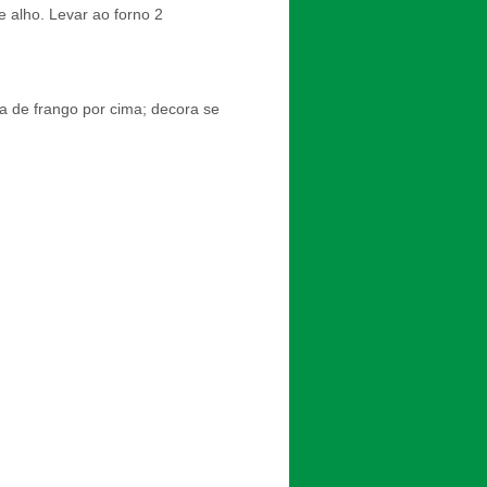
e alho. Levar ao forno 2
a de frango por cima; decora se