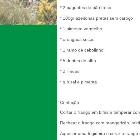
* 2 baguetes de pão freco
* 100gr azeitonas pretas sem caroço
* 1 pimento vermelho
* oreagãos secos
* 1 ramo de cebolinho
* 5 dentes de alho
* 2 limões
* q.b sal e pimenta
Confeção:
Cortar o frango em bifes e temperar co
Rechear o frango com mangericão, mirti
Aquecer uma frigideira e corar o frango