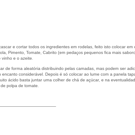
cascar e cortar todos os ingredientes em rodelas, feito isto colocar 
ola, Pimento, Tomate, Cabrito (em pedaços pequenos fica mais saboro
vinho e o azeite.
r de forma aleatória distribuindo pelas camadas, mas podem ser adi
m encanto considerável. Depois é só colocar ao lume com a panela ta
ito ácido basta juntar uma colher de chá de açúcar, e na eventualidad
 de polpa de tomate.
—————————————–