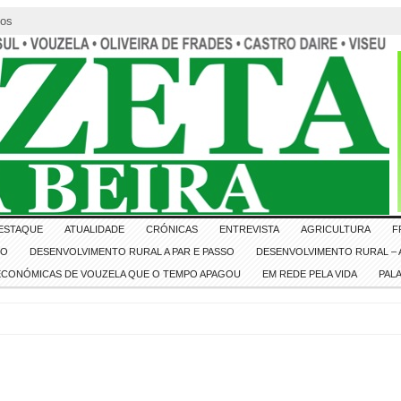
tos
ESTAQUE
ATUALIDADE
CRÓNICAS
ENTREVISTA
AGRICULTURA
F
IO
DESENVOLVIMENTO RURAL A PAR E PASSO
DESENVOLVIMENTO RURAL – A
 ECONÓMICAS DE VOUZELA QUE O TEMPO APAGOU
EM REDE PELA VIDA
PAL