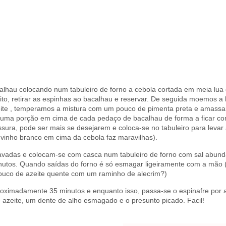
alhau colocando num tabuleiro de forno a cebola cortada em meia lua
ito, retirar as espinhas ao bacalhau e reservar. De seguida moemos a
eite , temperamos a mistura com um pouco de pimenta preta e amass
ar uma porção em cima de cada pedaço de bacalhau de forma a ficar 
ra, pode ser mais se desejarem e coloca-se no tabuleiro para levar 
 vinho branco em cima da cebola faz maravilhas).
avadas e colocam-se com casca num tabuleiro de forno com sal abundan
utos. Quando saídas do forno é só esmagar ligeiramente com a mão 
ouco de azeite quente com um raminho de alecrim?)
oximadamente 35 minutos e enquanto isso, passa-se o espinafre por a
 azeite, um dente de alho esmagado e o presunto picado. Facil!