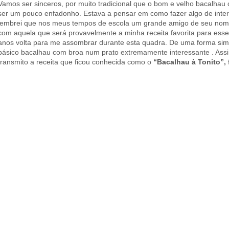
Vamos ser sinceros, por muito tradicional que o bom e velho bacalhau
ser um pouco enfadonho. Estava a pensar em como fazer algo de inte
lembrei que nos meus tempos de escola um grande amigo de seu nome
com aquela que será provavelmente a minha receita favorita para ess
anos volta para me assombrar durante esta quadra. De uma forma simpl
básico bacalhau com broa num prato extremamente interessante . As
transmito a receita que ficou conhecida como o
“Bacalhau à Tonito”, f