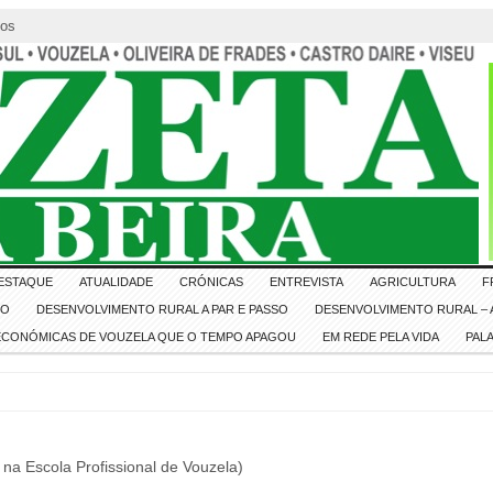
tos
ESTAQUE
ATUALIDADE
CRÓNICAS
ENTREVISTA
AGRICULTURA
F
IO
DESENVOLVIMENTO RURAL A PAR E PASSO
DESENVOLVIMENTO RURAL – A
 ECONÓMICAS DE VOUZELA QUE O TEMPO APAGOU
EM REDE PELA VIDA
PAL
na Escola Profissional de Vouzela)