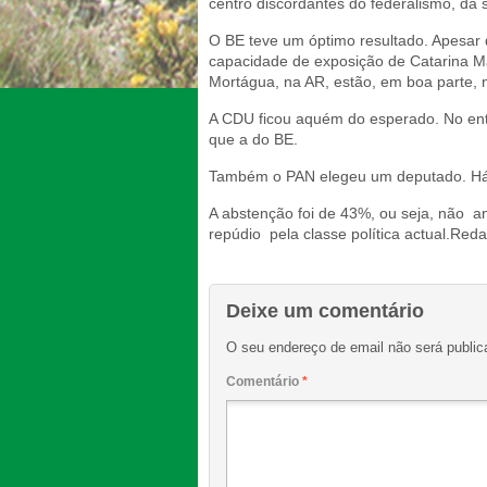
centro discordantes do federalismo, da 
O BE teve um óptimo resultado. Apesar 
capacidade de exposição de Catarina Ma
Mortágua, na AR, estão, em boa parte, 
A CDU ficou aquém do esperado. No ent
que a do BE.
Também o PAN elegeu um deputado. Há 
A abstenção foi de 43%, ou seja, não a
repúdio pela classe política actual.Red
Deixe um comentário
O seu endereço de email não será public
Comentário
*