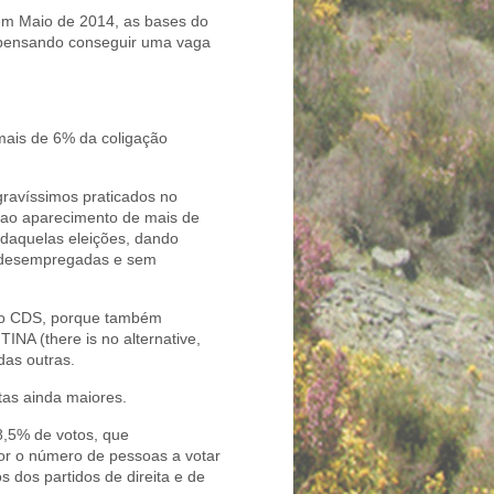
em Maio de 2014, as bases do
 pensando conseguir uma vaga
 mais de 6% da coligação
 gravíssimos praticados no
u ao aparecimento de mais de
 daquelas eleições, dando
m desempregadas e sem
 do CDS, porque também
INA (there is no alternative,
das outras.
tas ainda maiores.
8,5% de votos, que
or o número de pessoas a votar
s dos partidos de direita e de