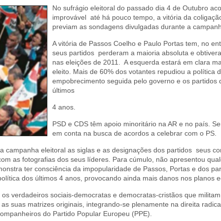
No sufrágio eleitoral do passado dia 4 de Outubro a
improvável até há pouco tempo, a vitória da coliga
previam as sondagens divulgadas durante a campan
A vitória de Passos Coelho e Paulo Portas tem, no e
seus partidos perderam a maioria absoluta e obtiv
nas eleições de 2011. A esquerda estará em clara ma
eleito. Mais de 60% dos votantes repudiou a política 
empobrecimento seguida pelo governo e os partidos 
últimos
4 anos.
PSD e CDS têm apoio minoritário na AR e no país. S
em conta na busca de acordos a celebrar com o PS.
 campanha eleitoral as siglas e as designações dos partidos seus con
com as fotografias dos seus líderes. Para cúmulo, não apresentou qua
emonstra ter consciência da impopularidade de Passos, Portas e dos pa
olítica dos últimos 4 anos, provocando ainda mais danos nos planos e
 os verdadeiros sociais-democratas e democratas-cristãos que milita
uas matrizes originais, integrando-se plenamente na direita radical 
ompanheiros do Partido Popular Europeu (PPE).