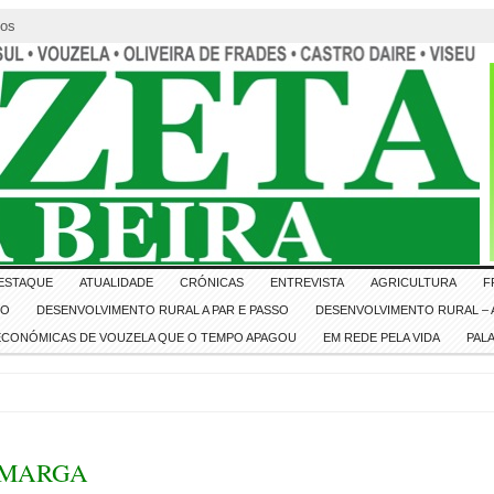
tos
ESTAQUE
ATUALIDADE
CRÓNICAS
ENTREVISTA
AGRICULTURA
F
IO
DESENVOLVIMENTO RURAL A PAR E PASSO
DESENVOLVIMENTO RURAL – A
 ECONÓMICAS DE VOUZELA QUE O TEMPO APAGOU
EM REDE PELA VIDA
PAL
AMARGA