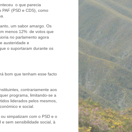
conteceu o que parecia
ção PAF (PSD e CDS), como
ha.
ntanto, um sabor amargo. Os
eram menos 12% de votos que
ioria no parlamento agora
de austeridade e
que o suportaram durante os
erá bom que tenham esse facto
stituintes, contrariamente aos
lquer programa, limitando-se a
rtidos liderados pelos mesmos,
conómico e social.
m ou simpatizam com o PSD e o
e sem sensibilidade social, à