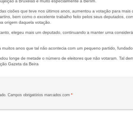
sujeição a Bruxelas e muito especialmente a Berlim.
das cisões que teve nos últimos anos, aumentou a votação para mais 
rtins, bem como o excelente trabalho feito pelos seus deputados, c
na origem daquela votação.
anto, elegeu mais um deputado, continuando a manter uma consideráve
muitos anos que tal não acontecia com um pequeno partido, fundado
ndou longe de metade o número de eleitores que não votaram. Tal dem
ação Gazeta da Beira
ado.
Campos obrigatórios marcados com
*