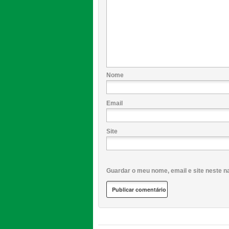
Nome
Email
Site
Guardar o meu nome, email e site neste n