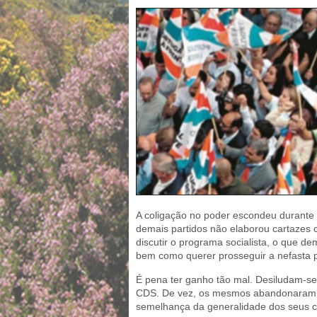
A coligação no poder escondeu durante a
demais partidos não elaborou cartazes 
discutir o programa socialista, o que d
bem como querer prosseguir a nefasta p
É pena ter ganho tão mal. Desiludam-se
CDS. De vez, os mesmos abandonaram as s
semelhança da generalidade dos seus c