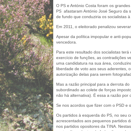
O PS e António Costa foram os grandes
PS afastaram António José Seguro da s
de fundo que conduziria os socialistas à
Em 2011, o eleitorado penalizou severa
Apesar da política impopular e anti-popu
vencedora.
Para este resultado dos socialistas ter
exercício de funções, as contradições 
uma candidatura na sua área, conduzind
liberdade de voto aos seus aderentes
autorização delas para serem fotografa
Mas a razão principal para a derrota d
subordinado ao colete de forças imposto 
não há alternativa). É essa a razão por
Se nos acordos que fizer com o PSD e o 
Os partidos à esquerda do PS, no seu 
acrescentados aos pequenos partidos d
nos partidos opositores da TINA. Nestas