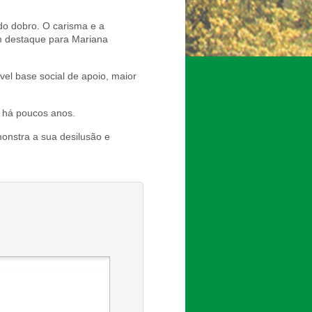
do dobro. O carisma e a
om destaque para Mariana
l base social de apoio, maior
 há poucos anos.
onstra a sua desilusão e