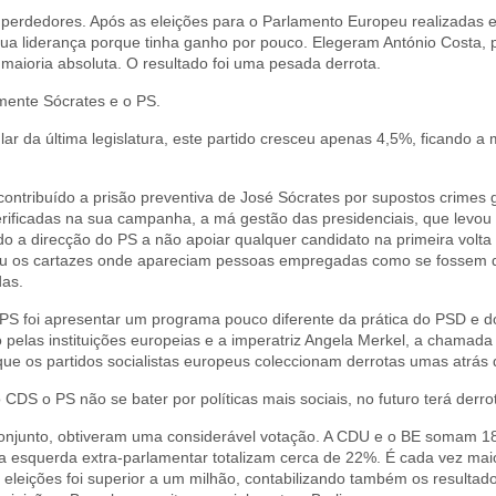
 perdedores. Após as eleições para o Parlamento Europeu realizadas 
ua liderança porque tinha ganho por pouco. Elegeram António Costa,
 maioria absoluta. O resultado foi uma pesada derrota.
mente Sócrates e o PS.
lar da última legislatura, este partido cresceu apenas 4,5%, ficando a
á contribuído a prisão preventiva de José Sócrates por supostos crimes
verificadas na sua campanha, a má gestão das presidenciais, que levo
o a direcção do PS a não apoiar qualquer candidato na primeira volta
, ou os cartazes onde apareciam pessoas empregadas como se fosse
das.
o PS foi apresentar um programa pouco diferente da prática do PSD e
pelas instituições europeias e a imperatriz Angela Merkel, a chamada T
 que os partidos socialistas europeus coleccionam derrotas umas atrás 
CDS o PS não se bater por políticas mais sociais, no futuro terá derro
conjunto, obtiveram uma considerável votação. A CDU e o BE somam 1
a esquerda extra-parlamentar totalizam cerca de 22%. É cada vez mai
 eleições foi superior a um milhão, contabilizando também os resultado