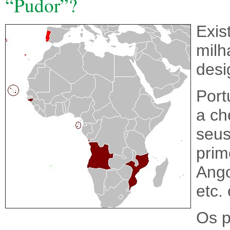
“Pudor”?
Exis
milh
desi
Port
a ch
seus
prim
Ango
etc. 
Os p