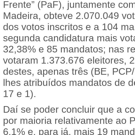
Frente” (PaF), juntamente c
Madeira, obteve 2.070.049 vo
dos votos inscritos e a 104 m
segunda candidatura mais vot
32,38% e 85 mandatos; nas res
votaram 1.373.676 eleitores, 
destes, apenas três (BE, PC
lhes atribuídos mandatos de d
17 e 1).
Daí se poder concluir que a c
por maioria relativamente ao 
6,1% e, para já, mais 19 mand