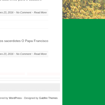
ro 23, 2016
No Comment
Read More
s os sacerdotes O Papa Francisco
ro 23, 2016
No Comment
Read More
ered by
WordPress
- Designed by
Gabfire Themes