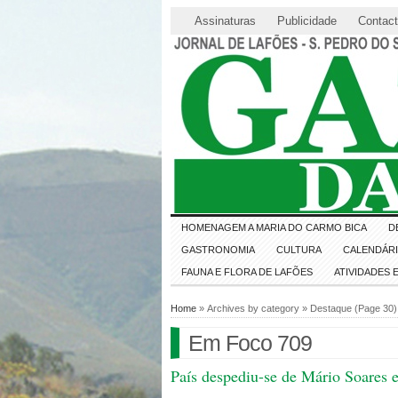
Assinaturas
Publicidade
Contac
HOMENAGEM A MARIA DO CARMO BICA
D
GASTRONOMIA
CULTURA
CALENDÁR
FAUNA E FLORA DE LAFÕES
ATIVIDADES
Home
» Archives by category » Destaque (Page 30)
Em Foco 709
País despediu-se de Mário Soares 