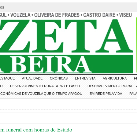
tos
ESTAQUE
ATUALIDADE
CRÓNICAS
ENTREVISTA
AGRICULTURA
F
IO
DESENVOLVIMENTO RURAL A PAR E PASSO
DESENVOLVIMENTO RURAL – A
 ECONÓMICAS DE VOUZELA QUE O TEMPO APAGOU
EM REDE PELA VIDA
PAL
em funeral com honras de Estado