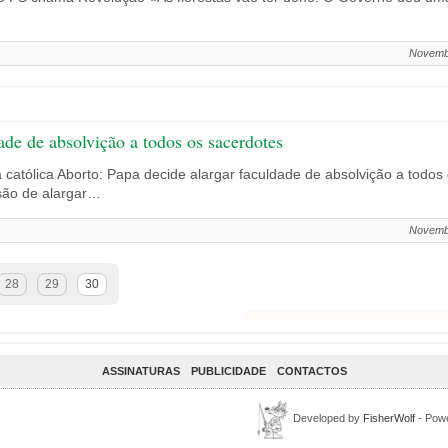
Novemb
ade de absolvição a todos os sacerdotes
 católica Aborto: Papa decide alargar faculdade de absolvição a todo
são de alargar…
Novemb
28
29
30
ASSINATURAS
PUBLICIDADE
CONTACTOS
Developed by
FisherWolf
- Pow