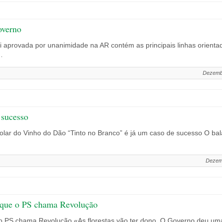
overno
i aprovada por unanimidade na AR contém as principais linhas orientado
…
Dezemb
 sucesso
 Solar do Vinho do Dão “Tinto no Branco” é já um caso de sucesso O bal
Dezem
o que o PS chama Revolução
o PS chama Revolução «As florestas vão ter dono. O Governo deu uma 