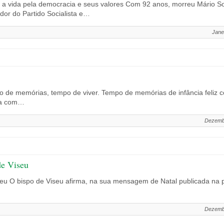
a a vida pela democracia e seus valores Com 92 anos, morreu Mário So
ador do Partido Socialista e…
Jane
 de memórias, tempo de viver. Tempo de memórias de infância feliz co
ia com…
Dezemb
de Viseu
seu O bispo de Viseu afirma, na sua mensagem de Natal publicada na p
Dezemb