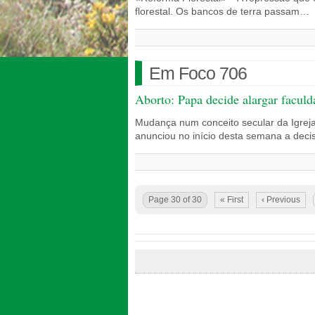
florestal. Os bancos de terra passam…
Em Foco 706
Aborto: Papa decide alargar faculd
Mudança num conceito secular da Igreja
anunciou no início desta semana a deci
Page 30 of 30
« First
‹ Previous