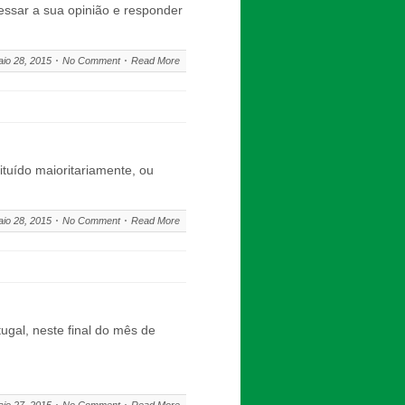
essar a sua opinião e responder
io 28, 2015
No Comment
Read More
uído maioritariamente, ou
io 28, 2015
No Comment
Read More
gal, neste final do mês de