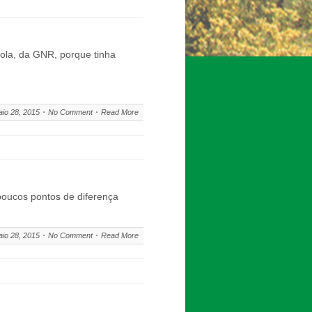
jola, da GNR, porque tinha
io 28, 2015
No Comment
Read More
poucos pontos de diferença
io 28, 2015
No Comment
Read More