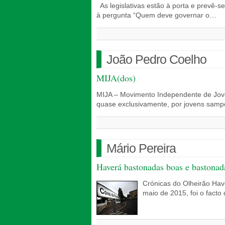
As legislativas estão à porta e prevê-
à pergunta “Quem deve governar o…
João Pedro Coelho
MIJA(dos)
MIJA – Movimento Independente de Jove
quase exclusivamente, por jovens sampe
Mário Pereira
Haverá bastonadas boas e bastona
Crónicas do Olheirão Hav
maio de 2015, foi o facto