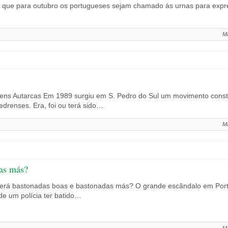
se que para outubro os portugueses sejam chamado às urnas para expr
Ma
ns Autarcas Em 1989 surgiu em S. Pedro do Sul um movimento constit
drenses. Era, foi ou terá sido…
Ma
das más?
erá bastonadas boas e bastonadas más? O grande escândalo em Portu
 de um polícia ter batido…