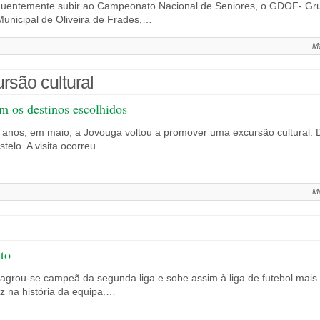
uentemente subir ao Campeonato Nacional de Seniores, o GDOF- Grup
nicipal de Oliveira de Frades,…
Ma
são cultural
m os destinos escolhidos
 anos, em maio, a Jovouga voltou a promover uma excursão cultural. De
telo. A visita ocorreu…
Ma
ito
agrou-se campeã da segunda liga e sobe assim à liga de futebol mais 
z na história da equipa.…