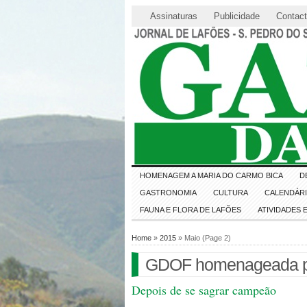
Assinaturas
Publicidade
Contac
HOMENAGEM A MARIA DO CARMO BICA
D
GASTRONOMIA
CULTURA
CALENDÁR
FAUNA E FLORA DE LAFÕES
ATIVIDADES
Home
»
2015
» Maio (Page 2)
GDOF homenageada pel
Depois de se sagrar campeão