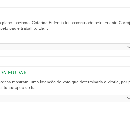
 pleno fascismo, Catarina Eufémia foi assassinada pelo tenente Carra
 pelo pão e trabalho. Ela…
Ma
ADA MUDAR
rensa mostram uma intenção de voto que determinaria a vitória, por 
mento Europeu de há…
Ma