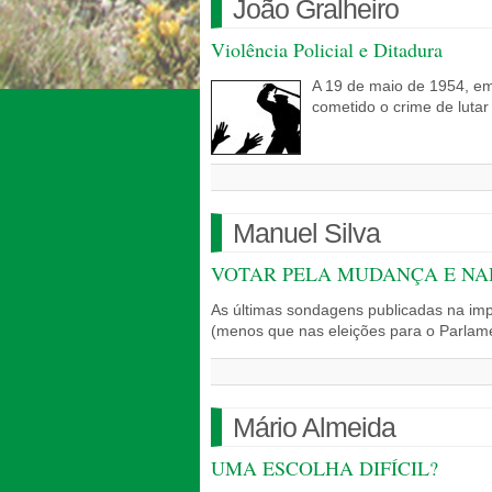
João Gralheiro
Violência Policial e Ditadura
A 19 de maio de 1954, em
cometido o crime de lutar
Manuel Silva
VOTAR PELA MUDANÇA E N
As últimas sondagens publicadas na imp
(menos que nas eleições para o Parla
Mário Almeida
UMA ESCOLHA DIFÍCIL?