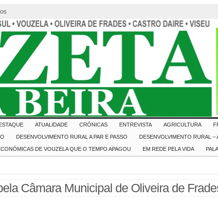
tos
ESTAQUE
ATUALIDADE
CRÓNICAS
ENTREVISTA
AGRICULTURA
F
IO
DESENVOLVIMENTO RURAL A PAR E PASSO
DESENVOLVIMENTO RURAL – A
 ECONÓMICAS DE VOUZELA QUE O TEMPO APAGOU
EM REDE PELA VIDA
PAL
a Câmara Municipal de Oliveira de Frade