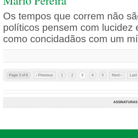
Mario Pereira
Os tempos que correm não são
políticos pensem com lucidez
como concidadãos com um mín
Page 3 of 6
‹ Previous
1
2
3
4
5
Next ›
Last
ASSINATURAS