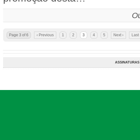
Ou
Page 3 of 6
‹ Previous
1
2
3
4
5
Next ›
Last
ASSINATURAS