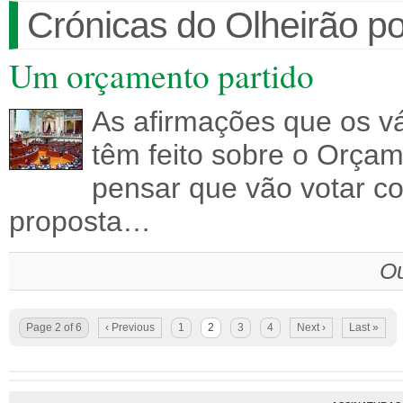
Crónicas do Olheirão po
Um orçamento partido
As afirmações que os vá
têm feito sobre o Orça
pensar que vão votar co
proposta…
Ou
Page 2 of 6
‹ Previous
1
2
3
4
Next ›
Last »