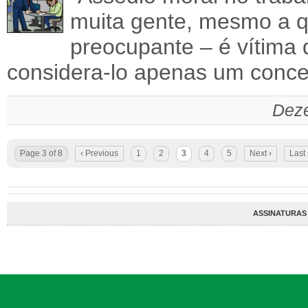
muita gente, mesmo a 
preocupante – é vítima 
considera-lo apenas um conc
Deze
Page 3 of 8
‹ Previous
1
2
3
4
5
Next ›
Last
ASSINATURAS