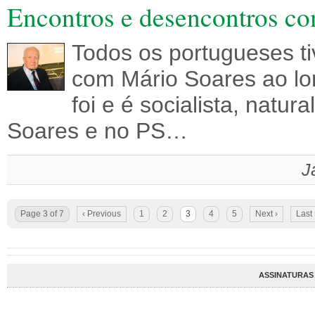
Encontros e desencontros co
Todos os portugueses t
com Mário Soares ao lo
foi e é socialista, nat
Soares e no PS…
J
Page 3 of 7
‹ Previous
1
2
3
4
5
Next ›
Last
ASSINATURAS