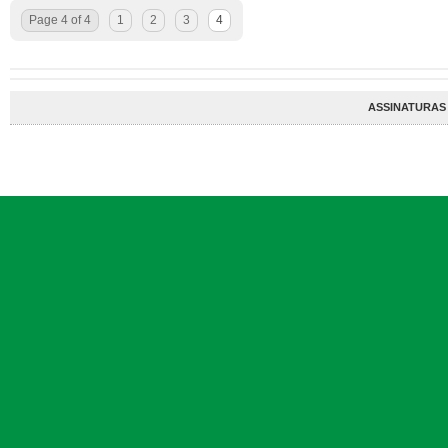
Page 4 of 4
1
2
3
4
ASSINATURAS