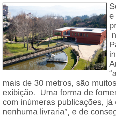
S
e
p
n
P
i
A
“
mais de 30 metros, são muitos
exibição. Uma forma de fomen
com inúmeras publicações, já 
nenhuma livraria”, e de cons