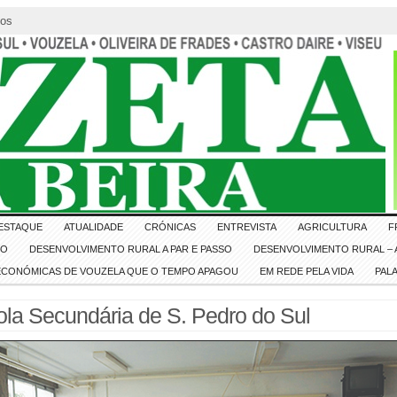
tos
ESTAQUE
ATUALIDADE
CRÓNICAS
ENTREVISTA
AGRICULTURA
F
IO
DESENVOLVIMENTO RURAL A PAR E PASSO
DESENVOLVIMENTO RURAL – A
 ECONÓMICAS DE VOUZELA QUE O TEMPO APAGOU
EM REDE PELA VIDA
PAL
ola Secundária de S. Pedro do Sul