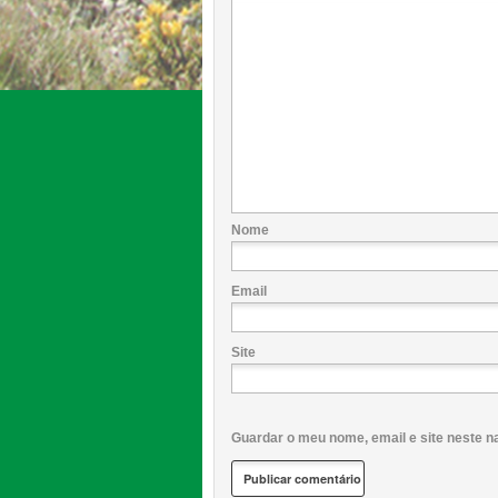
Nome
Email
Site
Guardar o meu nome, email e site neste n