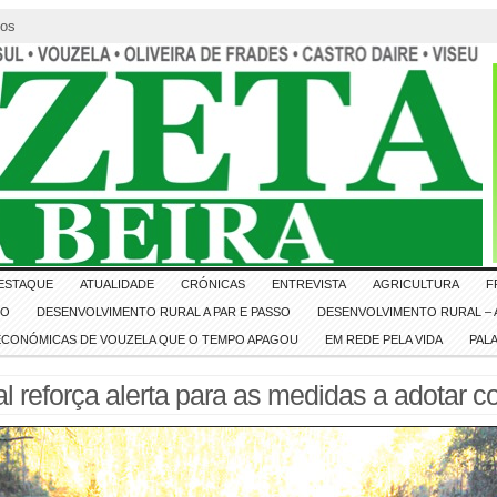
tos
ESTAQUE
ATUALIDADE
CRÓNICAS
ENTREVISTA
AGRICULTURA
F
IO
DESENVOLVIMENTO RURAL A PAR E PASSO
DESENVOLVIMENTO RURAL – A
 ECONÓMICAS DE VOUZELA QUE O TEMPO APAGOU
EM REDE PELA VIDA
PAL
l reforça alerta para as medidas a adotar con