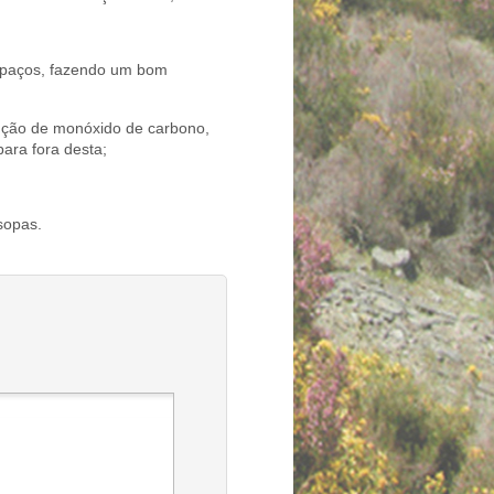
 espaços, fazendo um bom
dução de monóxido de carbono,
para fora desta;
sopas.