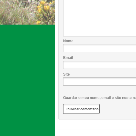
Nome
Email
Site
Guardar o meu nome, email e site neste n