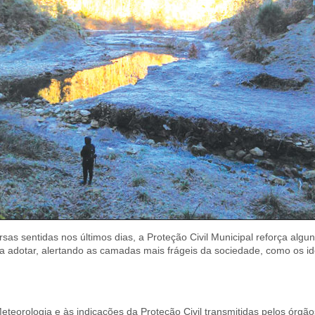
as sentidas nos últimos dias, a Proteção Civil Municipal reforça algu
 adotar, alertando as camadas mais frágeis da sociedade, como os id
eteorologia e às indicações da Proteção Civil transmitidas pelos órgã