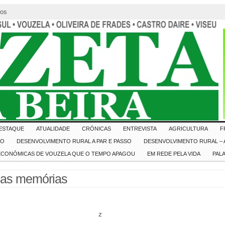
tos
ESTAQUE
ATUALIDADE
CRÓNICAS
ENTREVISTA
AGRICULTURA
F
IO
DESENVOLVIMENTO RURAL A PAR E PASSO
DESENVOLVIMENTO RURAL – A
 ECONÓMICAS DE VOUZELA QUE O TEMPO APAGOU
EM REDE PELA VIDA
PAL
has memórias
z