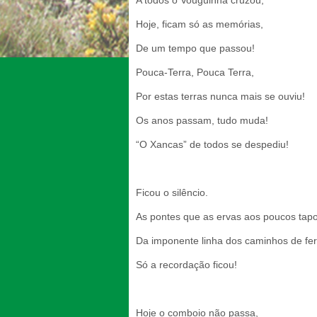
A todos o Vouguinha cruzou,
Hoje, ficam só as memórias,
De um tempo que passou!
Pouca-Terra, Pouca Terra,
Por estas terras nunca mais se ouviu!
Os anos passam, tudo muda!
“O Xancas” de todos se despediu!
Ficou o silêncio.
As pontes que as ervas aos poucos tap
Da imponente linha dos caminhos de fer
Só a recordação ficou!
Hoje o comboio não passa,