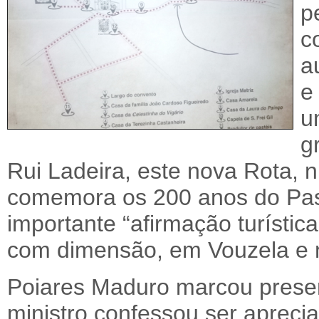
p
c
a
e
u
g
Rui Ladeira, este nova Rota, 
comemora os 200 anos do Past
importante “afirmação turístic
com dimensão, em Vouzela e n
Poiares Maduro marcou prese
ministro confessou ser apreci