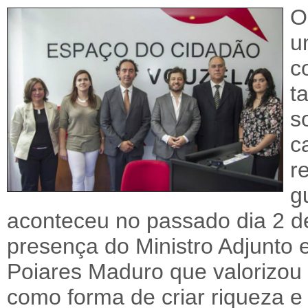
O
u
c
t
s
c
r
g
aconteceu no passado dia 2 d
presença do Ministro Adjunto 
Poiares Maduro que valorizou 
como forma de criar riqueza e 