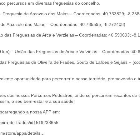
cinco percursos em diversas freguesias do concelho.
– Freguesia de Arcozelo das Maias – Coordenadas: 40.733829; -8.25
 de Arcozelo das Maias – Coordenadas: 40.735595; -8.272408)
o das Freguesias de Arca e Varzielas – Coordenadas: 40.590693; -8.
km) – União das Freguesias de Arca e Varzielas – Coordenadas: 40.
das Freguesias de Oliveira de Frades, Souto de Lafões e Sejães – (c
elente oportunidade para percorrer o nosso território, promovendo o 
ravés dos nossos Percursos Pedestres, onde se percorrem recantos de
assim, o seu bem-estar e a sua saúde!
escarregando a nossa APP em:
iveira-de-frades/id1519238655
com/store/apps/details…