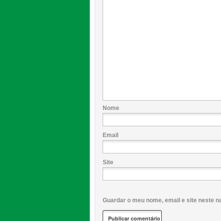
Nome
Email
Site
Guardar o meu nome, email e site neste n