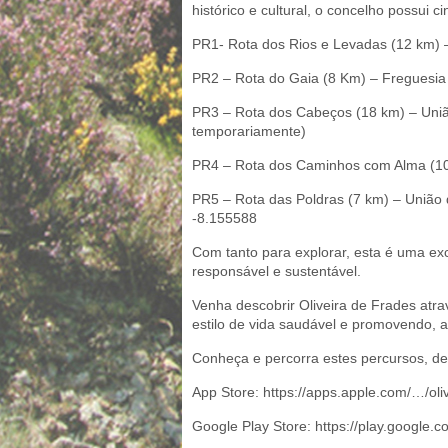
histórico e cultural, o concelho possui 
PR1- Rota dos Rios e Levadas (12 km) 
PR2 – Rota do Gaia (8 Km) – Freguesia
PR3 – Rota dos Cabeços (18 km) – Uniã
temporariamente)
PR4 – Rota dos Caminhos com Alma (10 
PR5 – Rota das Poldras (7 km) – União 
-8.155588
Com tanto para explorar, esta é uma exc
responsável e sustentável.
Venha descobrir Oliveira de Frades at
estilo de vida saudável e promovendo, 
Conheça e percorra estes percursos, d
App Store: https://apps.apple.com/…/ol
Google Play Store: https://play.google.