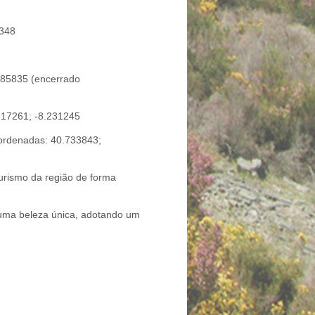
8348
185835 (encerrado
617261; -8.231245
oordenadas: 40.733843;
turismo da região de forma
 uma beleza única, adotando um