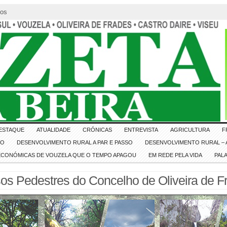
tos
ESTAQUE
ATUALIDADE
CRÓNICAS
ENTREVISTA
AGRICULTURA
F
IO
DESENVOLVIMENTO RURAL A PAR E PASSO
DESENVOLVIMENTO RURAL – A
 ECONÓMICAS DE VOUZELA QUE O TEMPO APAGOU
EM REDE PELA VIDA
PAL
os Pedestres do Concelho de Oliveira de F