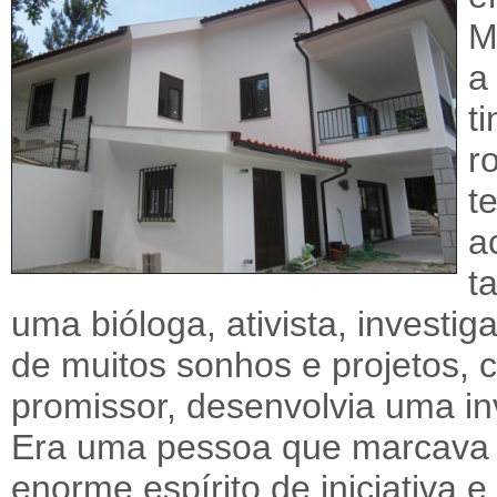
M
a
t
r
t
a
t
uma bióloga, ativista, investi
de muitos sonhos e projetos, 
promissor, desenvolvia uma in
Era uma pessoa que marcava p
enorme espírito de iniciativa e