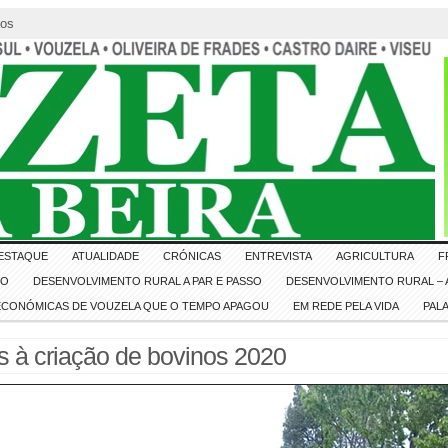
tos
ESTAQUE
ATUALIDADE
CRÓNICAS
ENTREVISTA
AGRICULTURA
F
IO
DESENVOLVIMENTO RURAL A PAR E PASSO
DESENVOLVIMENTO RURAL – A
 ECONÓMICAS DE VOUZELA QUE O TEMPO APAGOU
EM REDE PELA VIDA
PAL
os à criação de bovinos 2020