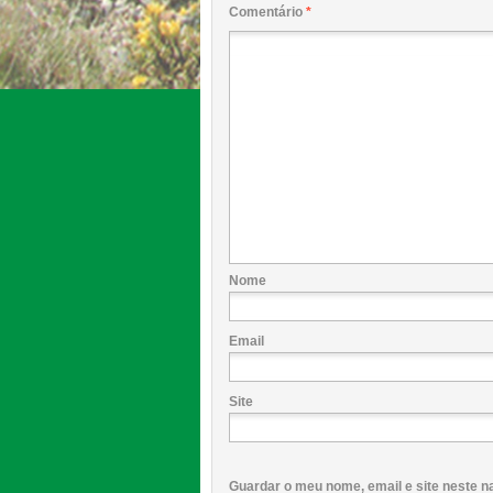
Comentário
*
Nome
Email
Site
Guardar o meu nome, email e site neste n