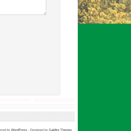
ered by
WordPress
- Designed by
Gabfire Themes