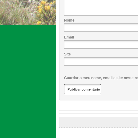
Nome
Email
Site
Guardar o meu nome, email e site neste n