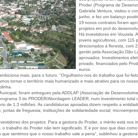
Proder (Programa de Desenvol
Gabriela Ventura, visitou o c
junho, e fez um balanço posi
19 novos contratos foram apr
projetos em prol do desenvol
Há investidores em Vouzela. A
jovens agricultores, com 115 p
direcionados à floresta, com 
gerido pela Associação Dão L
aprovados. Investimentos efet
privado, financiados pelo Pro
euros.
 ambiciona mais, para o futuro. “Orgulhamo-nos do trabalho que foi fei
os tornar o território mais humanizado e mais atrativo para os nossos
blinha.
unicipal, foram entregues pela ADDLAP (Associação de Desenvolvimen
programa 3 do PRODER/Abordagem LEADER, num investimento total q
io de 1,3 milhões. As candidaturas apoiadas dizem respeito a entidade
juntas de freguesia; instituições de solidariedade social; microempres
vestidores dos projetos. Para a gestora do Proder, o mérito está nos i
 o trabalho do Proder não tem significado. E é por isso que dias como
o que sentimos que o nosso trabalho vale a pena”, sublinhou a gestora