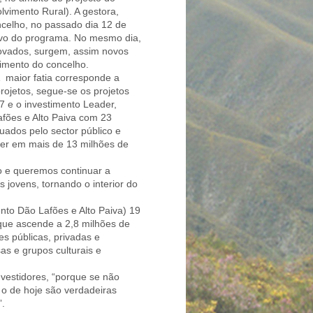
vimento Rural). A gestora,
oncelho, no passado dia 12 de
tivo do programa. No mesmo dia,
ovados, surgem, assim novos
vimento do concelho.
 maior fatia corresponde a
rojetos, segue-se os projetos
27 e o investimento Leader,
afões e Alto Paiva com 23
uados pelo sector público e
der em mais de 13 milhões de
to e queremos continuar a
 jovens, tornando o interior do
to Dão Lafões e Alto Paiva) 19
ue ascende a 2,8 milhões de
s públicas, privadas e
as e grupos culturais e
nvestidores, “porque se não
 o de hoje são verdadeiras
”.