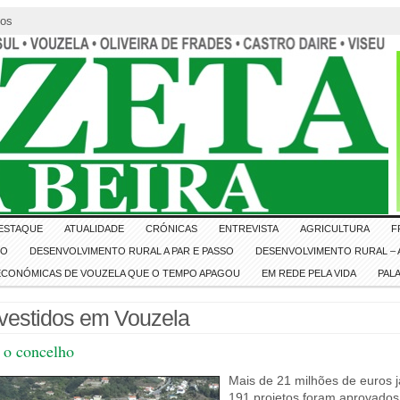
tos
ESTAQUE
ATUALIDADE
CRÓNICAS
ENTREVISTA
AGRICULTURA
F
IO
DESENVOLVIMENTO RURAL A PAR E PASSO
DESENVOLVIMENTO RURAL – A
 ECONÓMICAS DE VOUZELA QUE O TEMPO APAGOU
EM REDE PELA VIDA
PAL
nvestidos em Vouzela
e o concelho
Mais de 21 milhões de euros j
191 projetos foram aprovados,