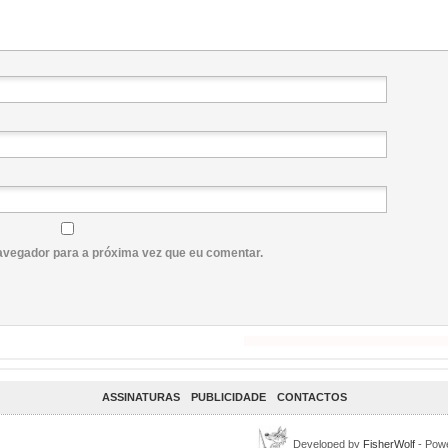
avegador para a próxima vez que eu comentar.
ASSINATURAS
PUBLICIDADE
CONTACTOS
Developed by
FisherWolf
- Pow