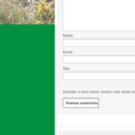
Nome
Email
Site
Guardar o meu nome, email e site neste n