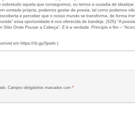
sobretudo aquela que conseguimos, ou temos a ousadia de idealizar. 
om vontade própria, podemos gostar de poesia, tal como podemos nã
descoberta e perceber que o nosso mundo se transforma, de forma irr
reunida” essa oportunidade é-nos oferecida de bandeja. (525) “A poesi
Sítio Onde Pousar a Cabeça”. E é a verdade. Princípio e fim – “Acordo
ponível em https://rb.gy/3psdv )
ado.
Campos obrigatórios marcados com
*