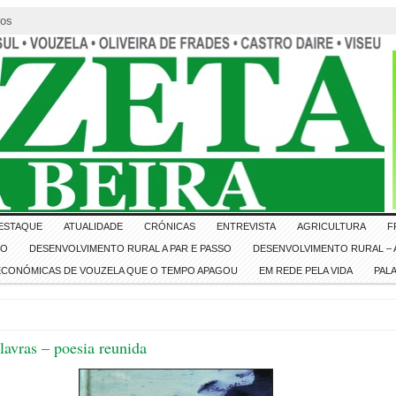
tos
ESTAQUE
ATUALIDADE
CRÓNICAS
ENTREVISTA
AGRICULTURA
F
IO
DESENVOLVIMENTO RURAL A PAR E PASSO
DESENVOLVIMENTO RURAL – A
 ECONÓMICAS DE VOUZELA QUE O TEMPO APAGOU
EM REDE PELA VIDA
PAL
lavras – poesia reunida