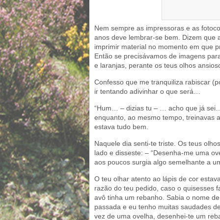
Nem sempre as impressoras e as fotocop
anos deve lembrar-se bem. Dizem que a
imprimir material no momento em que p
Então se precisávamos de imagens para tr
e laranjas, perante os teus olhos ansioso
Confesso que me tranquiliza rabiscar (
ir tentando adivinhar o que será…
“Hum… – dizias tu – … acho que já sei…
enquanto, ao mesmo tempo, treinavas as
estava tudo bem.
Naquele dia senti-te triste. Os teus o
lado e disseste: – “Desenha-me uma ovelh
aos poucos surgia algo semelhante a u
O teu olhar atento ao lápis de cor esta
razão do teu pedido, caso o quisesses
avô tinha um rebanho. Sabia o nome de
passada e eu tenho muitas saudades de
vez de uma ovelha, desenhei-te um re