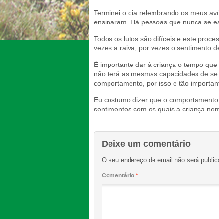
Terminei o dia relembrando os meus av
ensinaram. Há pessoas que nunca se es
Todos os lutos são difíceis e este proce
vezes a raiva, por vezes o sentimento d
É importante dar à criança o tempo que 
não terá as mesmas capacidades de se 
comportamento, por isso é tão important
Eu costumo dizer que o comportamento
sentimentos com os quais a criança nem 
Deixe um comentário
O seu endereço de email não será public
Comentário
*