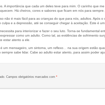
ós. A importância que cada um deles teve para mim. O carinho que m
quecem. Há cheiros, cores e sabores que ficam em nós para sempre
sso não é mais fácil para as crianças do que para nós, adultos. Após o 
e culpa e a depressão, até se conseguir chegar à aceitação. Este é um
necessita para interiorizar e fazer o seu luto. Torna-se fundamental e
expressar como um adulto. Como tal, as evidências de sofrimento sur
e estar atento a ele.
 é um mensageiro, um sintoma, um reflexo… na sua origem estão qu
sempre sabe lidar. Cabe ao adulto estar atento, para assim poder aju
ado.
Campos obrigatórios marcados com
*