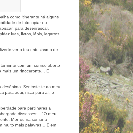
alha como itinerante há alguns
ilidade de fotocopiar ou
rabiscar, para desenrascar.
ez luas, livros, lápis, lagartos
iverte ver o teu entusiasmo de
 terminar com um sorriso aberto
ia mais um rinoceronte… E
eu desânimo. Sentaste-te ao meu
 para aqui, risca para ali, e
iberdade para partilhares a
mbargada dissesses: – “O meu
 monte. Morreu na semana
em muito mais palavras… E em