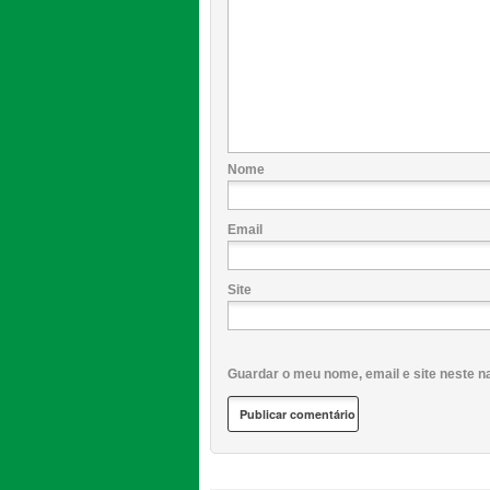
Nome
Email
Site
Guardar o meu nome, email e site neste n