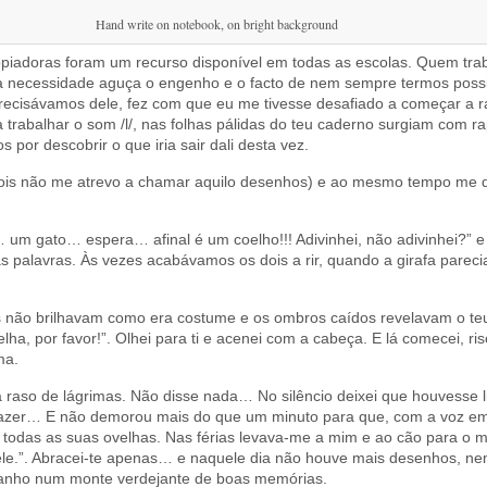
Hand write on notebook, on bright background
iadoras foram um recurso disponível em todas as escolas. Quem trab
 necessidade aguça o engenho e o facto de nem sempre termos possib
recisávamos dele, fez com que eu me tivesse desafiado a começar a 
abalhar o som /l/, nas folhas pálidas do teu caderno surgiam com rapid
s por descobrir o que iria sair dali desta vez.
pois não me atrevo a chamar aquilo desenhos) e ao mesmo tempo me d
 um gato… espera… afinal é um coelho!!! Adivinhei, não adivinhei?” e
 palavras. Às vezes acabávamos os dois a rir, quando a girafa parec
lhos não brilhavam como era costume e os ombros caídos revelavam o t
a, por favor!”. Olhei para ti e acenei com a cabeça. E lá comecei, risca
ma.
va raso de lágrimas. Não disse nada… No silêncio deixei que houvesse l
 fazer… E não demorou mais do que um minuto para que, com a voz e
 todas as suas ovelhas. Nas férias levava-me a mim e ao cão para o
le.”. Abracei-te apenas… e naquele dia não houve mais desenhos, n
banho num monte verdejante de boas memórias.