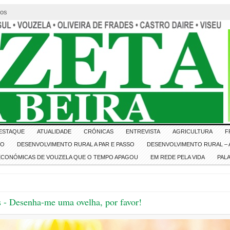
tos
ESTAQUE
ATUALIDADE
CRÓNICAS
ENTREVISTA
AGRICULTURA
F
IO
DESENVOLVIMENTO RURAL A PAR E PASSO
DESENVOLVIMENTO RURAL – A
 ECONÓMICAS DE VOUZELA QUE O TEMPO APAGOU
EM REDE PELA VIDA
PAL
 - Desenha-me uma ovelha, por favor!