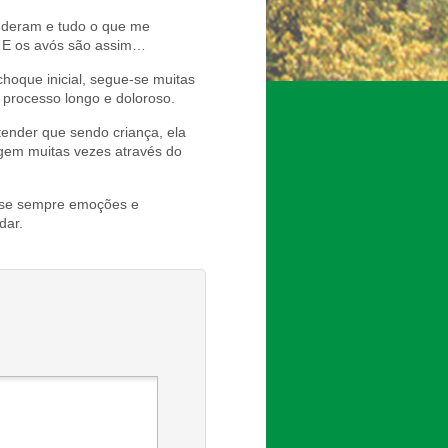
e deram e tudo o que me
. E os avós são assim…
choque inicial, segue-se muitas
 processo longo e doloroso.
ntender que sendo criança, ela
gem muitas vezes através do
ase sempre emoções e
dar.