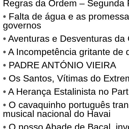
Regras da Ordem – Segunda 
•
Falta de água e as promessa
governos
•
Aventuras e Desventuras da 
•
A Incompetência gritante de 
•
PADRE ANTÓNIO VIEIRA
•
Os Santos, Vítimas do Extre
•
A Herança Estalinista no Par
•
O cavaquinho português tra
musical nacional do Havai
•
O nosso Abade de Baçal, invo