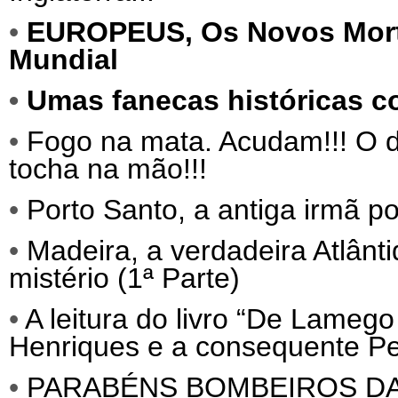
•
EUROPEUS,
Os Novos Mor
Mundial
•
Umas fanecas históricas c
•
Fogo na mata. Acudam!!! O d
tocha na mão!!!
•
Porto Santo, a antiga irmã p
•
Madeira, a verdadeira Atlânti
mistério (1ª Parte)
•
A leitura do livro “De Lameg
Henriques e a consequente Per
•
PARABÉNS BOMBEIROS D