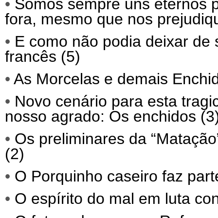
•
Somos sempre uns eternos p
fora, mesmo que nos prejudiq
•
E como não podia deixar de 
francês (5)
•
As Morcelas e demais Enchid
•
Novo cenário para esta trag
nosso agrado: Os enchidos (3
•
Os preliminares da “Matação”
(2)
•
O Porquinho caseiro faz parte
•
O espírito do mal em luta co