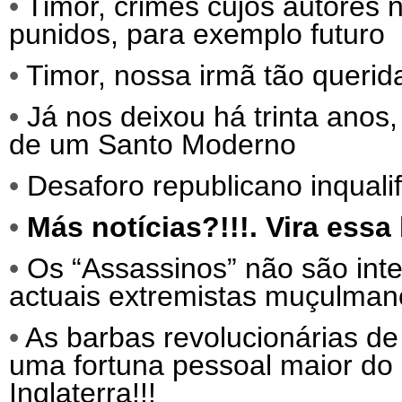
•
Timor, crimes cujos autores
punidos, para exemplo futuro
•
Timor, nossa irmã tão querida
•
Já nos deixou há trinta ano
de um Santo Moderno
•
Desaforo republicano inqualif
•
Más notícias?!!!. Vira ess
•
Os “Assassinos” não são int
actuais extremistas muçulma
•
As barbas revolucionárias de
uma fortuna pessoal maior do 
Inglaterra!!!