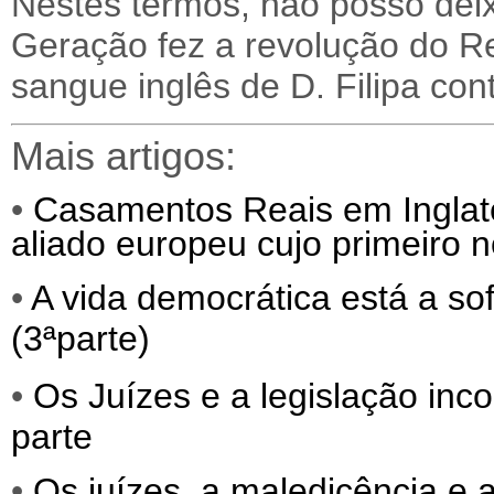
Nestes termos, não posso deixa
Geração fez a revolução do R
sangue inglês de D. Filipa con
Mais artigos:
•
Casamentos Reais em Inglate
aliado europeu cujo primeiro 
•
A vida democrática está a sofr
(3ªparte)
•
Os Juízes e a legislação inc
parte
•
Os juízes, a maledicência e 