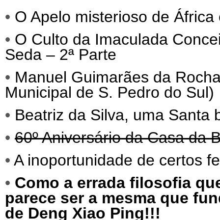
•
O Apelo misterioso de África
•
O Culto da Imaculada Conce
Seda – 2ª Parte
•
Manuel Guimarães da Roch
Municipal de S. Pedro do Sul)
•
Beatriz da Silva, uma Santa
•
60º Aniversário da Casa da B
•
A inoportunidade de certos f
•
Como a errada filosofia qu
parece ser a mesma que fund
de Deng Xiao Ping!!!