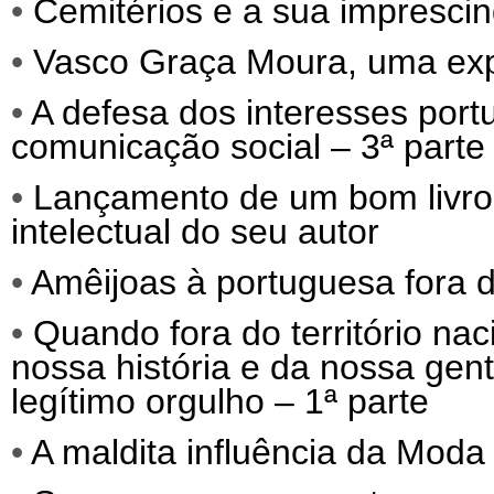
•
Cemitérios e a sua imprescind
•
Vasco Graça Moura, uma exp
•
A defesa dos interesses port
comunicação social – 3ª parte
•
Lançamento de um bom livro, q
intelectual do seu autor
•
Amêijoas à portuguesa fora d
•
Quando fora do território nac
nossa história e da nossa gen
legítimo orgulho – 1ª parte
•
A maldita influência da Moda 