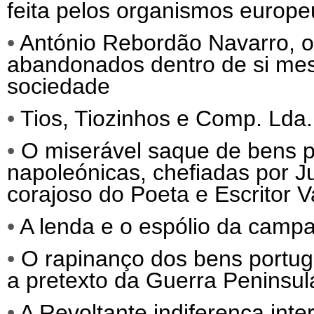
feita pelos organismos europeu
•
António Rebordão Navarro, o 
abandonados dentro de si mes
sociedade
•
Tios, Tiozinhos e Comp. Lda.
•
O miserável saque de bens po
napoleónicas, chefiadas por 
corajoso do Poeta e Escritor 
•
A lenda e o espólio da camp
•
O rapinanço dos bens portug
a pretexto da Guerra Peninsul
•
A Revoltante indiferença int