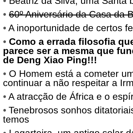
•
Beatriz da Silva, uma Santa
•
60º Aniversário da Casa da B
•
A inoportunidade de certos f
•
Como a errada filosofia qu
parece ser a mesma que fund
de Deng Xiao Ping!!!
•
O Homem está a cometer um s
continuar a não respeitar a Ir
•
A atracção de África e o espí
•
Tenebrosos sonhos ditatoriai
temos