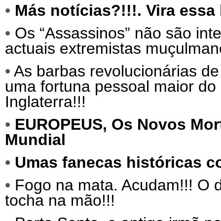
•
Más notícias?!!!. Vira ess
•
Os “Assassinos” não são int
actuais extremistas muçulma
•
As barbas revolucionárias de
uma fortuna pessoal maior do 
Inglaterra!!!
•
EUROPEUS,
Os Novos Mor
Mundial
•
Umas fanecas históricas c
•
Fogo na mata. Acudam!!! O d
tocha na mão!!!