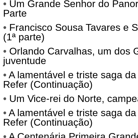
•
Um Grande Senhor do Panora
Parte
•
Francisco Sousa Tavares e S
(1ª parte)
•
Orlando Carvalhas, um dos
juventude
•
A lamentável e triste saga da
Refer (Continuação)
•
Um Vice-rei do Norte, campe
•
A lamentável e triste saga da
Refer (Continuação)
•
A Centenária Primeira Grand