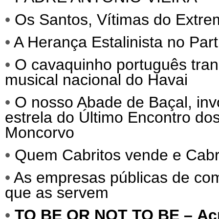
•
Os Santos, Vítimas do Extre
•
A Herança Estalinista no Par
•
O cavaquinho português tra
musical nacional do Havai
•
O nosso Abade de Baçal, invo
estrela do Último Encontro do
Moncorvo
•
Quem Cabritos vende e Cab
•
As empresas públicas de comu
que as servem
•
TO BE OR NOT TO BE –
Ac