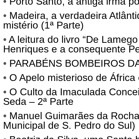
•
Porto Santo, a antiga irmã p
•
Madeira, a verdadeira Atlânti
mistério (1ª Parte)
•
A leitura do livro “De Lameg
Henriques e a consequente Per
•
PARABÉNS BOMBEIROS D
•
O Apelo misterioso de África
•
O Culto da Imaculada Conce
Seda – 2ª Parte
•
Manuel Guimarães da Roch
Municipal de S. Pedro do Sul)