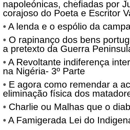
napoleónicas, chefiadas por 
corajoso do Poeta e Escritor 
•
A lenda e o espólio da camp
•
O rapinanço dos bens portug
a pretexto da Guerra Peninsul
•
A Revoltante indiferença int
na Nigéria- 3º Parte
•
E agora como remendar a act
eliminação física dos matadore
•
Charlie ou Malhas que o diab
•
A Famigerada Lei do Indigena