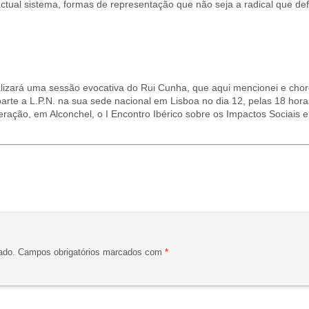
ctual sistema, formas de representação que não seja a radical que de
alizará uma sessão evocativa do Rui Cunha, que aqui mencionei e cho
rte a L.P.N. na sua sede nacional em Lisboa no dia 12, pelas 18 horas
ação, em Alconchel, o I Encontro Ibérico sobre os Impactos Sociais e
ado.
Campos obrigatórios marcados com
*