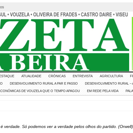
tos
ESTAQUE
ATUALIDADE
CRÓNICAS
ENTREVISTA
AGRICULTURA
F
IO
DESENVOLVIMENTO RURAL A PAR E PASSO
DESENVOLVIMENTO RURAL – A
 ECONÓMICAS DE VOUZELA QUE O TEMPO APAGOU
EM REDE PELA VIDA
PAL
 é verdade. Só podemos ver a verdade pelos olhos do partido. (Orwell)