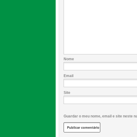
Nome
Email
Site
Guardar o meu nome, email e site neste n