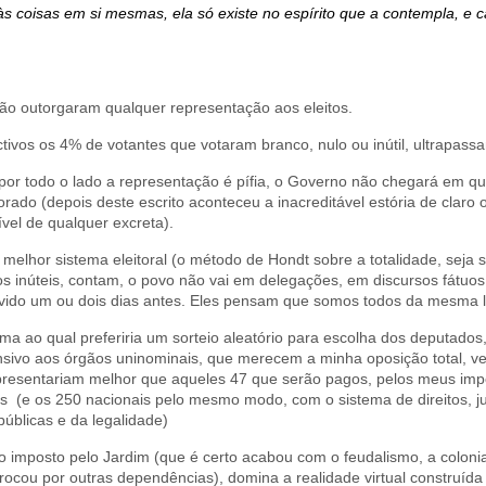
s coisas em si mesmas, ela só existe no espírito que a contempla, e 
ão outorgaram qualquer representação aos eleitos.
tivos os 4% de votantes que votaram branco, nulo ou inútil, ultrapas
or todo o lado a representação é pífia, o Governo não chegará em qu
rado (depois deste escrito aconteceu a inacreditável estória de clar
el de qualquer excreta).
elhor sistema eleitoral (o método de Hondt sobre a totalidade, seja
 os inúteis, contam, o povo não vai em delegações, em discursos fátuo
uvido um ou dois dias antes. Eles pensam que somos todos da mesma l
ema ao qual preferiria um sorteio aleatório para escolha dos deputado
ensivo aos órgãos uninominais, que merecem a minha oposição total, v
epresentariam melhor que aqueles 47 que serão pagos, pelos meus im
(e os 250 nacionais pelo mesmo modo, com o sistema de direitos, jurí
úblicas e da legalidade)
imposto pelo Jardim (que é certo acabou com o feudalismo, a colonia,
rocou por outras dependências), domina a realidade virtual construí