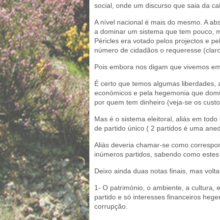
social, onde um discurso que saia da ca
A nível nacional é mais do mesmo. A abs
a dominar um sistema que tem pouco, m
Péricles era votado pelos projectos e p
número de cidadãos o requeresse (claro
Pois embora nos digam que vivemos em 
É certo que temos algumas liberdades,
económicos e pela hegemonia que domina
por quem tem dinheiro (veja-se os custos
Mas é o sistema eleitoral, aliás em tod
de partido único ( 2 partidos é uma ane
Aliás deveria chamar-se como correspon
inúmeros partidos, sabendo como estes
Deixo ainda duas notas finais, mas volta
1- O património, o ambiente, a cultura,
partido e só interesses financeiros hege
corrupção.