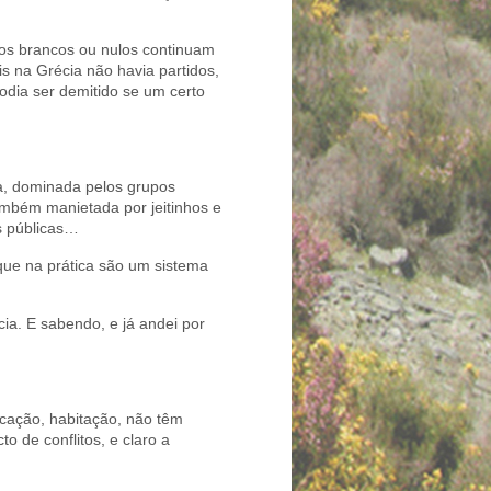
a os brancos ou nulos continuam
 na Grécia não havia partidos,
odia ser demitido se um certo
a, dominada pelos grupos
ambém manietada por jeitinhos e
es públicas…
 que na prática são um sistema
ia. E sabendo, e já andei por
ucação, habitação, não têm
o de conflitos, e claro a