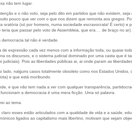
ixa não tem lugar.
tenção e o não voto, seja pelo dito em partidos que não existem, sej
uito pouco que ver com o que nos dizem que remonta aos gregos. Pois
ela oratória (só por homens, numa sociedade escravocrata! É certo) e p
 teria que passar pelo voto de Assembleia, que era…. de braço no ar).
democracia tal não é verdade.
 a de expressão cada vez menos com a informação toda, ou quase tod
 os discursos, e o sistema judicial dominado por uma casta que é t
 judiciais). Pois as liberdades públicas ai, ai onde param as liberdad
o o lado, nalguns casos totalmente obsoleto como nos Estados Unidos,
dota) e que está moribundo.
de, e que não tem nada a ver com qualquer transparência, partidocrac
 funcionam a democracia é uma mera ficção. Uma só palavra.
rei ao tema.
 e claro esses estão articulados com a qualidade de vida e a saúde, ed
mónicos ligados ao capitalismo mais libertino, motivam que sejam object