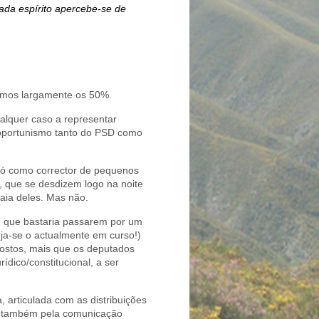
cada espírito apercebe-se de
samos largamente os 50%.
alquer caso a representar
o oportunismo tanto do PSD como
 só como corrector de pequenos
s, que se desdizem logo na noite
aia deles. Mas não.
s, que bastaria passarem por um
eja-se o actualmente em curso!)
postos, mais que os deputados
dico/constitucional, a ser
 articulada com as distribuições
da também pela comunicação