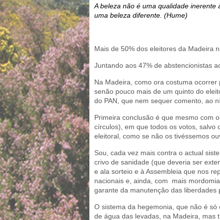
A beleza não é uma qualidade inerente à
uma beleza diferente. (Hume)
Mais de 50% dos eleitores da Madeira n
Juntando aos 47% de abstencionistas ac
Na Madeira, como ora costuma ocorrer p
senão pouco mais de um quinto do eleito
do PAN, que nem sequer comento, ao nív
Primeira conclusão é que mesmo com o m
círculos), em que todos os votos, salvo
eleitoral, como se não os tivéssemos o
Sou, cada vez mais contra o actual sist
crivo de sanidade (que deveria ser ext
e ala sorteio e à Assembleia que nos r
nacionais e, ainda, com mais mordomias 
garante da manutenção das liberdades p
O sistema da hegemonia, que não é só o 
de água das levadas, na Madeira, mas t