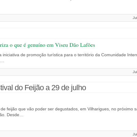
Ju
oriza o que é genuíno em Viseu Dão Lafões
iniciativa de promoção turística para o território da Comunidade Inte
ue…
Ju
ival do Feijão a 29 de julho
de feijão que vão poder ser degustados, em Vilharigues, no próximo sá
ijão. Desde…
Ju