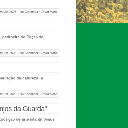
lho 28, 2023
No Comment
Read More
a, padroeira de Paços de
lho 28, 2023
No Comment
Read More
servação da natureza) a
lho 28, 2023
No Comment
Read More
Anjos da Guarda”
osição de arte infantil “Anjos