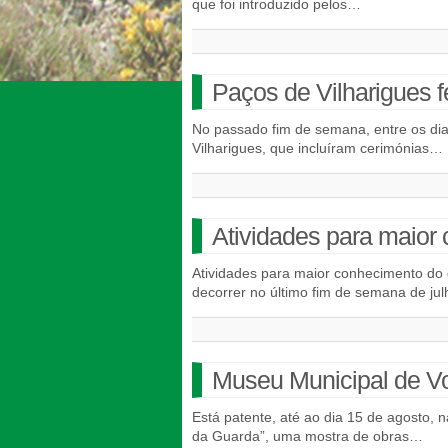
que foi introduzido pelos…
Paços de Vilharigues f
No passado fim de semana, entre os dia
Vilharigues, que incluíram cerimónias…
Atividades para maior
Atividades para maior conhecimento do 
decorrer no último fim de semana de ju
Museu Municipal de Vou
Está patente, até ao dia 15 de agosto, 
da Guarda”, uma mostra de obras…