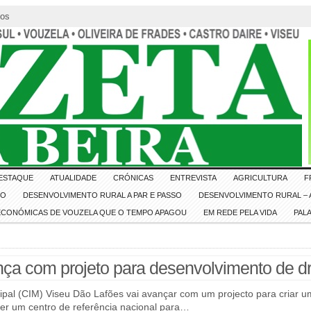
tos
ESTAQUE
ATUALIDADE
CRÓNICAS
ENTREVISTA
AGRICULTURA
F
IO
DESENVOLVIMENTO RURAL A PAR E PASSO
DESENVOLVIMENTO RURAL – A
 ECONÓMICAS DE VOUZELA QUE O TEMPO APAGOU
EM REDE PELA VIDA
PAL
ça com projeto para desenvolvimento de d
pal (CIM) Viseu Dão Lafões vai avançar com um projecto para criar u
ser um centro de referência nacional para…