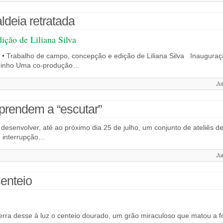
eia retratada
ição de Liliana Silva
 • Trabalho de campo, concepção e edição de Liliana Silva Inauguraçã
rdinho Uma co-produção…
Ju
prendem a “escutar”
i desenvolver, até ao próximo dia 25 de julho, um conjunto de ateliês 
e interrupção…
Ju
enteio
rra desse à luz o centeio dourado, um grão miraculoso que matou a f