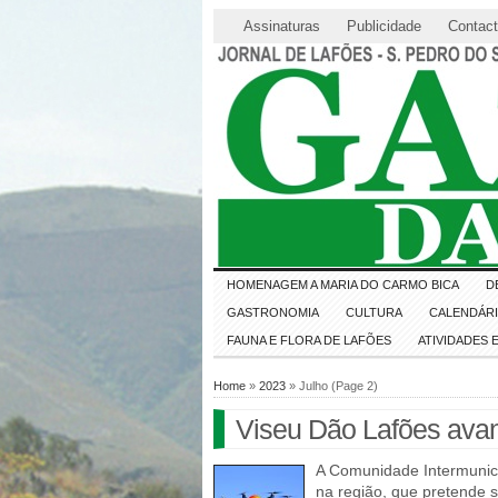
Assinaturas
Publicidade
Contac
HOMENAGEM A MARIA DO CARMO BICA
D
GASTRONOMIA
CULTURA
CALENDÁR
FAUNA E FLORA DE LAFÕES
ATIVIDADES
Home
»
2023
» Julho (Page 2)
Viseu Dão Lafões avan
A Comunidade Intermunici
na região, que pretende 