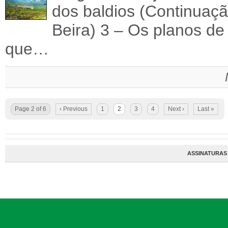
dos baldios (Continuaç
Beira) 3 – Os planos de 
que…
Page 2 of 6
‹ Previous
1
2
3
4
Next ›
Last »
ASSINATURAS