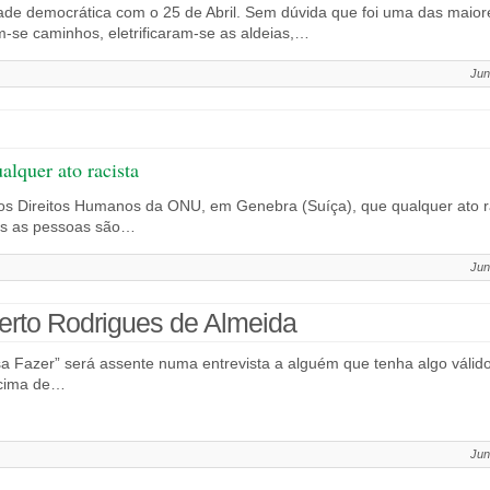
dade democrática com o 25 de Abril. Sem dúvida que foi uma das maior
m-se caminhos, eletrificaram-se as aldeias,…
Jun
alquer ato racista
os Direitos Humanos da ONU, em Genebra (Suíça), que qualquer ato raci
dos as pessoas são…
Jun
berto Rodrigues de Almeida
a Fazer” será assente numa entrevista a alguém que tenha algo válido
acima de…
Jun