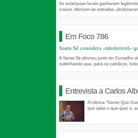
As autarquias locais ganharam legitimi
cravos. Abriram-se estradas, alcatroara
Em Foco 786
Santa Sé considera «intolerável» qu
A Santa Sé afirmou junto do Conselho d
sublinhando que, para os católicos, to
Entrevista a Carlos Al
A rubrica “Gente Que Ous
que sabe o que quer e, 