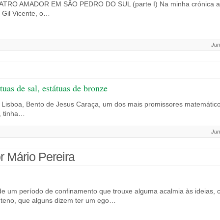
TRO AMADOR EM SÃO PEDRO DO SUL (parte I) Na minha crónica ante
 Gil Vicente, o…
Jun
tuas de sal, estátuas de bronze
Lisboa, Bento de Jesus Caraça, um dos mais promissores matemáticos
, tinha…
Jun
r Mário Pereira
s de um período de confinamento que trouxe alguma acalmia às ideias,
nteno, que alguns dizem ter um ego…