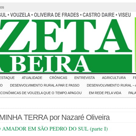
tos
ESTAQUE
ATUALIDADE
CRÓNICAS
ENTREVISTA
AGRICULTURA
F
IO
DESENVOLVIMENTO RURAL A PAR E PASSO
DESENVOLVIMENTO RURAL – A
 ECONÓMICAS DE VOUZELA QUE O TEMPO APAGOU
EM REDE PELA VIDA
PAL
INHA TERRA por Nazaré Oliveira
 AMADOR EM SÃO PEDRO DO SUL (parte I)