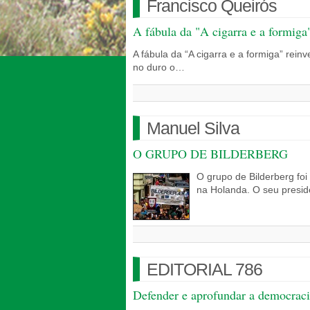
Francisco Queirós
A fábula da "A cigarra e a formiga
A fábula da “A cigarra e a formiga” rei
no duro o…
Manuel Silva
O GRUPO DE BILDERBERG
O grupo de Bilderberg fo
na Holanda. O seu presid
EDITORIAL 786
Defender e aprofundar a democraci