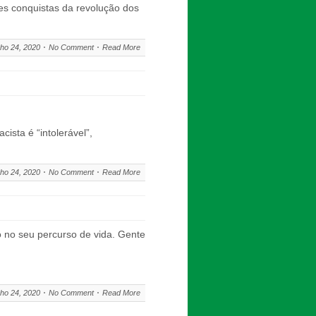
es conquistas da revolução dos
ho 24, 2020
No Comment
Read More
sta é “intolerável”,
ho 24, 2020
No Comment
Read More
 no seu percurso de vida. Gente
ho 24, 2020
No Comment
Read More