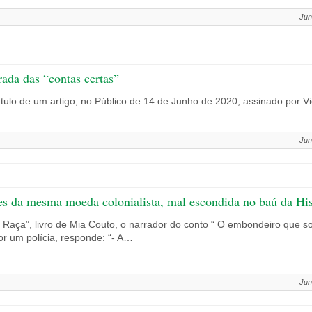
Jun
rada das “contas certas”
 título de um artigo, no Público de 14 de Junho de 2020, assinado por Vi
Jun
es da mesma moeda colonialista, mal escondida no baú da His
ça”, livro de Mia Couto, o narrador do conto “ O embondeiro que s
por um polícia, responde: “- A…
Jun