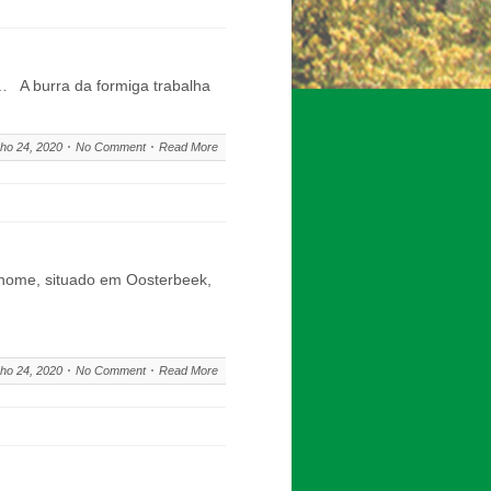
0… A burra da formiga trabalha
ho 24, 2020
No Comment
Read More
 nome, situado em Oosterbeek,
ho 24, 2020
No Comment
Read More